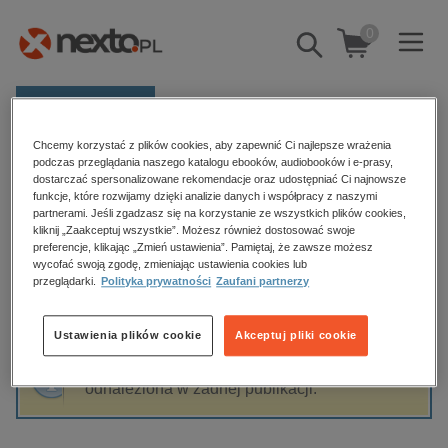
0
Pokaż/schowaj
wyszukiwarkę
E-prasa
Chcemy korzystać z plików cookies, aby zapewnić Ci najlepsze wrażenia
Kategorie
Strona główna
HANDYBOOKS-STUDIO
podczas przeglądania naszego katalogu ebooków, audiobooków i e-prasy,
dostarczać spersonalizowane rekomendacje oraz udostępniać Ci najnowsze
Zobacz wszystkie E-prasa
funkcje, które rozwijamy dzięki analizie danych i współpracy z naszymi
partnerami. Jeśli zgadzasz się na korzystanie ze wszystkich plików cookies,
HANDYBOOKS-STUDIO
kliknij „Zaakceptuj wszystkie”. Możesz również dostosować swoje
budownictwo, aranżacja wnętrz
preferencje, klikając „Zmień ustawienia”. Pamiętaj, że zawsze możesz
wycofać swoją zgodę, zmieniając ustawienia cookies lub
biznesowe, branżowe, gospodarka
przeglądarki.
Polityka prywatności
Zaufani partnerzy
darmowe wydania
Sortowanie
Filtrowanie
dzienniki
Ustawienia plików cookie
Akceptuj pliki cookie
edukacja
Fraza "
HANDYBOOKS-STUDIO
" nie została
hobby, sport, rozrywka
odnaleziona w żadnej publikacji.
komputery, internet, technologie, informatyka