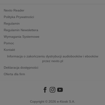
kobiece, lifestyle, kultura
Nexto Reader
polityka, społeczno-informacyjne
Polityka Prywatności
psychologiczne
Regulamin
inne
Regulamin Newslettera
popularno-naukowe
Wymagania Systemowe
historia
Pomoc
zdrowie
Kontakt
religie
Informacja o zakończeniu dystrybucji audiobooków i ebooków
przez nexto.pl
Deklaracja dostępności
Oferta dla firm
Copyright © 2026
e-Kiosk S.A.