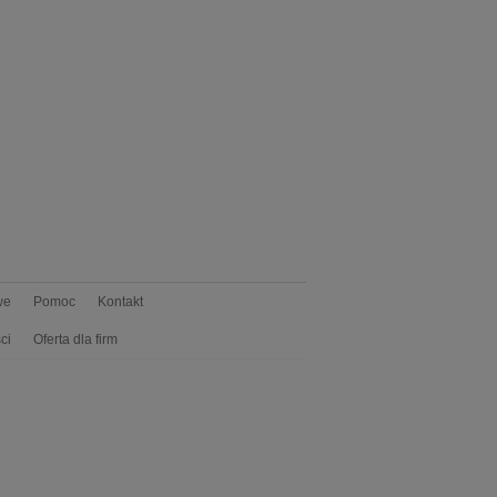
we
Pomoc
Kontakt
ci
Oferta dla firm