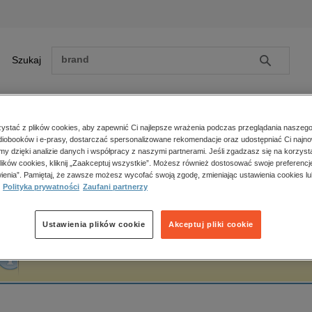
Szukaj
Szukaj
E-prasa
stać z plików cookies, aby zapewnić Ci najlepsze wrażenia podczas przeglądania naszego
iobooków i e-prasy, dostarczać spersonalizowane rekomendacje oraz udostępniać Ci najno
ona główna
JanKa
amy dzięki analizie danych i współpracy z naszymi partnerami. Jeśli zgadzasz się na korzyst
lików cookies, kliknij „Zaakceptuj wszystkie”. Możesz również dostosować swoje preferencje
Zobacz wszystkie E-prasa
polityka, społeczno-informacyjne
ienia”. Pamiętaj, że zawsze możesz wycofać swoją zgodę, zmieniając ustawienia cookies lu
anKa
Polityka prywatności
Zaufani partnerzy
psychologiczne
inne
popularno-naukowe
Ustawienia plików cookie
Akceptuj pliki cookie
historia
Fraza "
JanKa
" nie została odnaleziona w żadnej publikacji.
zdrowie
religie