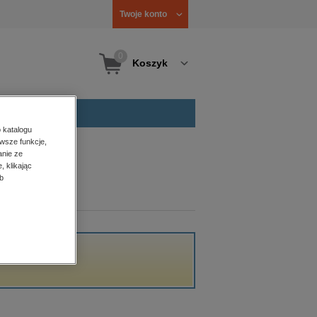
Twoje konto
0
Koszyk
 katalogu
wsze funkcje,
anie ze
, klikając
b