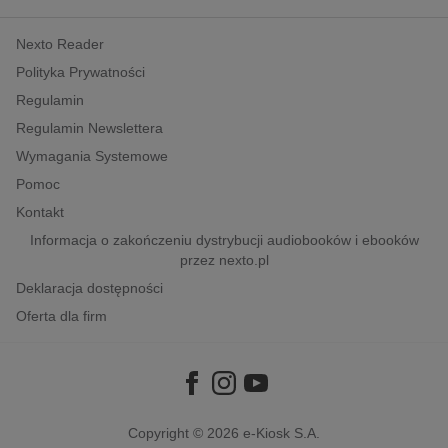
kobiece, lifestyle, kultura
Nexto Reader
polityka, społeczno-informacyjne
Polityka Prywatności
psychologiczne
Regulamin
inne
Regulamin Newslettera
popularno-naukowe
Wymagania Systemowe
historia
Pomoc
zdrowie
Kontakt
religie
Informacja o zakończeniu dystrybucji audiobooków i ebooków
przez nexto.pl
Deklaracja dostępności
Oferta dla firm
Copyright © 2026
e-Kiosk S.A.