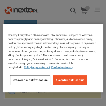
0
Pokaż/schowaj
wyszukiwarkę
E-prasa
Chcemy korzystać z plików cookies, aby zapewnić Ci najlepsze wrażenia
Kategorie
Strona główna
Karpaty
podczas przeglądania naszego katalogu ebooków, audiobooków i e-prasy,
dostarczać spersonalizowane rekomendacje oraz udostępniać Ci najnowsze
Zobacz wszystkie E-prasa
funkcje, które rozwijamy dzięki analizie danych i współpracy z naszymi
partnerami. Jeśli zgadzasz się na korzystanie ze wszystkich plików cookies,
Karpaty
kliknij „Zaakceptuj wszystkie”. Możesz również dostosować swoje
budownictwo, aranżacja wnętrz
preferencje, klikając „Zmień ustawienia”. Pamiętaj, że zawsze możesz
biznesowe, branżowe, gospodarka
wycofać swoją zgodę, zmieniając ustawienia cookies lub
przeglądarki.
Polityka prywatności
Zaufani partnerzy
darmowe wydania
Sortowanie
Filtrowanie
dzienniki
Ustawienia plików cookie
Akceptuj pliki cookie
edukacja
Fraza "
Karpaty
" nie została odnaleziona w
hobby, sport, rozrywka
żadnej publikacji.
komputery, internet, technologie, informatyka