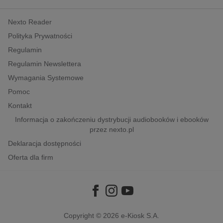
kobiece, lifestyle, kultura
Nexto Reader
polityka, społeczno-informacyjne
Polityka Prywatności
psychologiczne
Regulamin
inne
Regulamin Newslettera
popularno-naukowe
Wymagania Systemowe
historia
Pomoc
zdrowie
Kontakt
religie
Informacja o zakończeniu dystrybucji audiobooków i ebooków
przez nexto.pl
Deklaracja dostępności
Oferta dla firm
Copyright © 2026
e-Kiosk S.A.