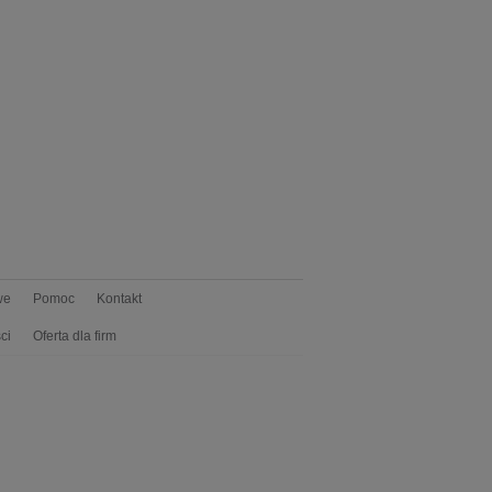
we
Pomoc
Kontakt
ci
Oferta dla firm