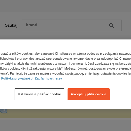
Szukaj
Szukaj
E-prasa
stać z plików cookies, aby zapewnić Ci najlepsze wrażenia podczas przeglądania naszego
iobooków i e-prasy, dostarczać spersonalizowane rekomendacje oraz udostępniać Ci najno
ona główna
Poligraf
amy dzięki analizie danych i współpracy z naszymi partnerami. Jeśli zgadzasz się na korzyst
lików cookies, kliknij „Zaakceptuj wszystkie”. Możesz również dostosować swoje preferencje
Zobacz wszystkie E-prasa
polityka, społeczno-informacyjne
ienia”. Pamiętaj, że zawsze możesz wycofać swoją zgodę, zmieniając ustawienia cookies lu
oligraf
Polityka prywatności
Zaufani partnerzy
psychologiczne
inne
popularno-naukowe
Ustawienia plików cookie
Akceptuj pliki cookie
historia
Fraza "
Poligraf
" nie została odnaleziona w żadnej publikacji.
zdrowie
religie