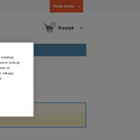
Twoje konto
0
Koszyk
 katalogu
wsze funkcje,
anie ze
, klikając
b