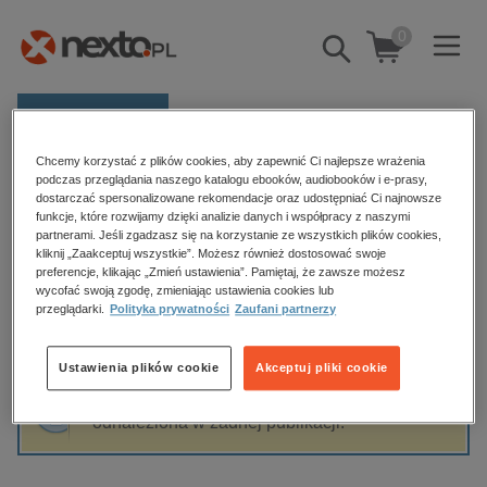
0
Pokaż/schowaj
wyszukiwarkę
E-prasa
Chcemy korzystać z plików cookies, aby zapewnić Ci najlepsze wrażenia
Kategorie
Strona główna
Wydawnictwo Abyssos
podczas przeglądania naszego katalogu ebooków, audiobooków i e-prasy,
dostarczać spersonalizowane rekomendacje oraz udostępniać Ci najnowsze
Zobacz wszystkie E-prasa
funkcje, które rozwijamy dzięki analizie danych i współpracy z naszymi
partnerami. Jeśli zgadzasz się na korzystanie ze wszystkich plików cookies,
Wydawnictwo Abyssos
kliknij „Zaakceptuj wszystkie”. Możesz również dostosować swoje
budownictwo, aranżacja wnętrz
preferencje, klikając „Zmień ustawienia”. Pamiętaj, że zawsze możesz
biznesowe, branżowe, gospodarka
wycofać swoją zgodę, zmieniając ustawienia cookies lub
przeglądarki.
Polityka prywatności
Zaufani partnerzy
darmowe wydania
Sortowanie
Filtrowanie
dzienniki
Ustawienia plików cookie
Akceptuj pliki cookie
edukacja
Fraza "
Wydawnictwo Abyssos
" nie została
hobby, sport, rozrywka
odnaleziona w żadnej publikacji.
komputery, internet, technologie, informatyka