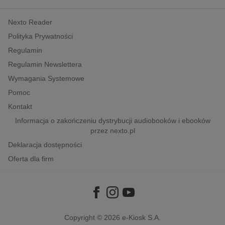
kobiece, lifestyle, kultura
Nexto Reader
polityka, społeczno-informacyjne
Polityka Prywatności
psychologiczne
Regulamin
inne
Regulamin Newslettera
popularno-naukowe
Wymagania Systemowe
historia
Pomoc
zdrowie
Kontakt
religie
Informacja o zakończeniu dystrybucji audiobooków i ebooków
przez nexto.pl
Deklaracja dostępności
Oferta dla firm
Copyright © 2026
e-Kiosk S.A.