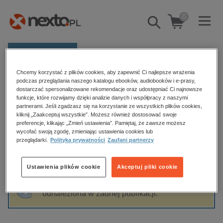
0
Pokaż/schowaj
wyszukiwarkę
E-prasa
Chcemy korzystać z plików cookies, aby zapewnić Ci najlepsze wrażenia
Kategorie
Strona główna
Wydawnictwo Port
podczas przeglądania naszego katalogu ebooków, audiobooków i e-prasy,
dostarczać spersonalizowane rekomendacje oraz udostępniać Ci najnowsze
Zobacz wszystkie E-prasa
funkcje, które rozwijamy dzięki analizie danych i współpracy z naszymi
partnerami. Jeśli zgadzasz się na korzystanie ze wszystkich plików cookies,
Wydawnictwo Port
kliknij „Zaakceptuj wszystkie”. Możesz również dostosować swoje
budownictwo, aranżacja wnętrz
preferencje, klikając „Zmień ustawienia”. Pamiętaj, że zawsze możesz
wycofać swoją zgodę, zmieniając ustawienia cookies lub
biznesowe, branżowe, gospodarka
przeglądarki.
Polityka prywatności
Zaufani partnerzy
darmowe wydania
Sortowanie
Filtrowanie
dzienniki
Ustawienia plików cookie
Akceptuj pliki cookie
edukacja
Fraza "
Wydawnictwo Port
" nie została
hobby, sport, rozrywka
odnaleziona w żadnej publikacji.
komputery, internet, technologie, informatyka