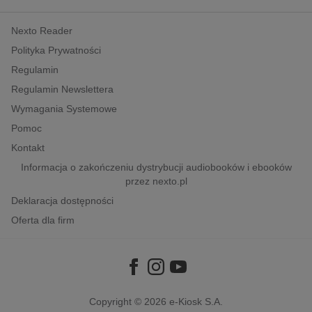
kobiece, lifestyle, kultura
Nexto Reader
polityka, społeczno-informacyjne
Polityka Prywatności
psychologiczne
Regulamin
inne
Regulamin Newslettera
popularno-naukowe
Wymagania Systemowe
historia
Pomoc
zdrowie
Kontakt
religie
Informacja o zakończeniu dystrybucji audiobooków i ebooków
przez nexto.pl
Deklaracja dostępności
Oferta dla firm
Copyright © 2026
e-Kiosk S.A.