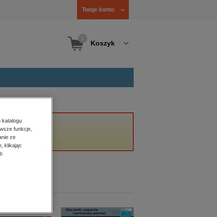
Twoje konto
0
Koszyk
 katalogu
wsze funkcje,
anie ze
, klikając
b