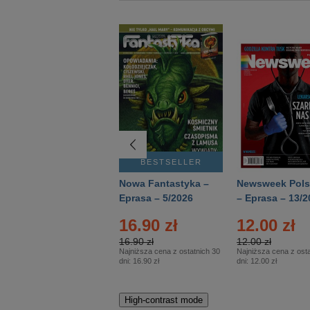
BESTSELLER
BESTSELLER
Deutsch Aktuell –
Nowa Fantastyka –
Newsweek Pols
Eprasa – 2/2026
Eprasa – 5/2026
– Eprasa – 13/2
16.90 zł
12.00 zł
16.90 zł
12.00 zł
Najniższa cena z ostatnich 30
Najniższa cena z osta
dni:
16.90 zł
dni:
12.00 zł
High-contrast mode