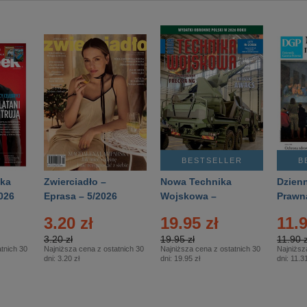
BESTSELLER
B
ka
Zwierciadło –
Nowa Technika
Dzienn
026
Eprasa – 5/2026
Wojskowa –
Prawn
Eprasa – 2/2026
65/20
3.20 zł
19.95 zł
11.9
3.20 zł
19.95 zł
11.90 z
tnich 30
Najniższa cena z ostatnich 30
Najniższa cena z ostatnich 30
Najniższ
dni:
3.20 zł
dni:
19.95 zł
dni:
11.31