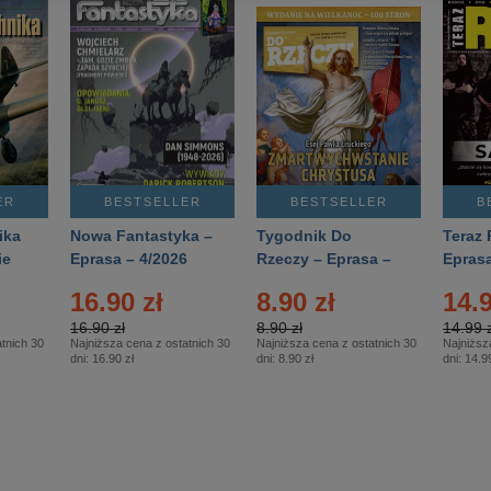
ER
BESTSELLER
BESTSELLER
B
ika
Nowa Fantastyka –
Tygodnik Do
Teraz 
ie
Eprasa – 4/2026
Rzeczy – Eprasa –
Eprasa
rasa
14/2026
16.90 zł
8.90 zł
14.9
16.90 zł
8.90 zł
14.99 z
tnich 30
Najniższa cena z ostatnich 30
Najniższa cena z ostatnich 30
Najniższ
dni:
16.90 zł
dni:
8.90 zł
dni:
14.99