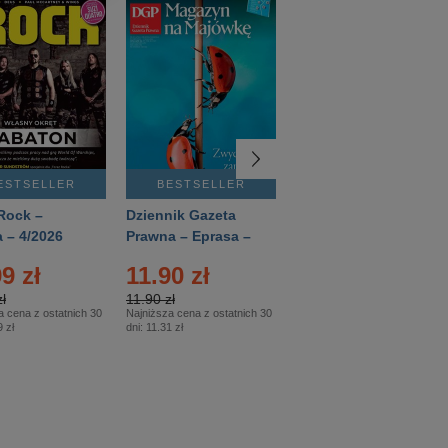
ESTSELLER
BESTSELLER
BESTSELLER
Rock –
Dziennik Gazeta
Świat Wiedzy
 – 4/2026
Prawna – Eprasa –
Historia – Eprasa –
83/2026
2/2026
9 zł
11.90 zł
13.99 zł
ł
11.90 zł
13.99 zł
a cena z ostatnich 30
Najniższa cena z ostatnich 30
Najniższa cena z ostatnich 30
 zł
dni:
11.31 zł
dni:
13.99 zł