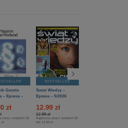
ESTSELLER
BESTSELLER
BESTSELLER
ik Gazeta
Świat Wiedzy –
T3 – Eprasa –
a – Eprasa –
Eprasa – 5/2026
4/2026
26
0 zł
12.99 zł
9.50 zł
ł
12.99 zł
9.50 zł
a cena z ostatnich 30
Najniższa cena z ostatnich 30
Najniższa cena z ostatnich 30
 zł
dni:
12.99 zł
dni:
11.90 zł