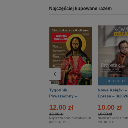
Najczęściej kupowane razem
BESTSELLER
BESTSELL
Technika
Tygodnik
Nowe Książki –
Wojskowa Historia
Powszechny –
Eprasa – 3/202
- Numer specjalny
Eprasa – 14/2026
12.00 zł
10.00 zł
– Eprasa – 2/2026
12.00 zł
10.00 zł
Najniższa cena z ostatnich 30
Najniższa cena z osta
dni:
11.40 zł
dni:
10.00 zł