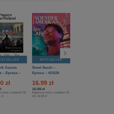
ESTSELLER
BESTSELLER
BESTSELLER
ik Gazeta
Świat Nauki –
Mówią Wieki –
a – Eprasa –
Eprasa – 4/2026
Eprasa – 3/2026
26
0 zł
16.99 zł
12.50 zł
ł
16.99 zł
12.50 zł
a cena z ostatnich 30
Najniższa cena z ostatnich 30
Najniższa cena z ostatnich 30
 zł
dni:
16.99 zł
dni:
12.50 zł