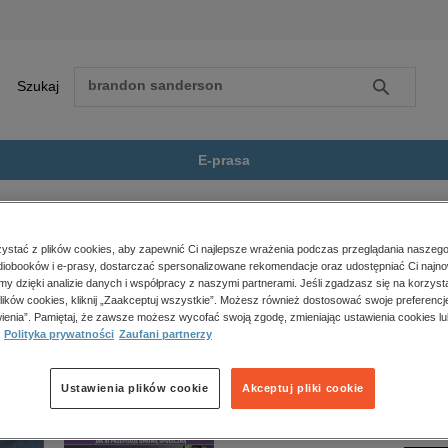
Szukaj
Szukaj
E-prasa
ny Horyzont
Zobacz wszystkie E-prasa
polityka, społeczno-informacyjne
stać z plików cookies, aby zapewnić Ci najlepsze wrażenia podczas przeglądania naszego
iobooków i e-prasy, dostarczać spersonalizowane rekomendacje oraz udostępniać Ci najno
psychologiczne
t” nie jest dostępny.
amy dzięki analizie danych i współpracy z naszymi partnerami. Jeśli zgadzasz się na korzyst
inne
lików cookies, kliknij „Zaakceptuj wszystkie”. Możesz również dostosować swoje preferencje
popularno-naukowe
ienia”. Pamiętaj, że zawsze możesz wycofać swoją zgodę, zmieniając ustawienia cookies lu
Polityka prywatności
Zaufani partnerzy
historia
zdrowie
religie
Ustawienia plików cookie
Akceptuj pliki cookie