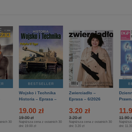
ER
BESTSELLER
B
Wojsko i Technika
Zwierciadło –
Dzienn
6
Historia – Eprasa –
Eprasa – 6/2026
Prawn
2/2026
74/20
19.00 zł
3.20 zł
11.9
19.00 zł
3.20 zł
11.90 z
tnich 30
Najniższa cena z ostatnich 30
Najniższa cena z ostatnich 30
Najniższ
dni:
19.00 zł
dni:
3.20 zł
dni:
11.31