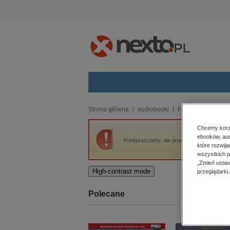
Kategorie
Strona główna
audiobooki
Fantastyka
Czar
budownictwo, aranżacja wnętrz
Chcemy korzy
ebooków, aud
biznesowe, branżowe, gospodarka
Przepraszamy, ale produkt „Czarny Horyzon
które rozwij
darmowe wydania
wszystkich p
dzienniki
„Zmień ustaw
High-contrast mode
przeglądarki.
edukacja
hobby, sport, rozrywka
Polecane
komputery, internet, technologie,
informatyka
kobiece, lifestyle, kultura