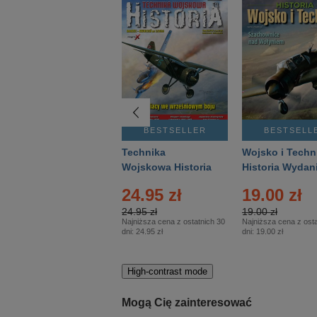
BESTSELLER
BESTSELLER
BESTSELL
Gość Niedzielny -
Technika
Wojsko i Techn
Warszawski –
Wojskowa Historia
Historia Wydan
Eprasa – 14/2026
– Eprasa – 2/2026
Specjalne – Ep
4.00 zł
24.95 zł
19.00 zł
– 2/2026
4.00 zł
24.95 zł
19.00 zł
Najniższa cena z ostatnich 30
Najniższa cena z ostatnich 30
Najniższa cena z osta
dni:
3.80 zł
dni:
24.95 zł
dni:
19.00 zł
High-contrast mode
Mogą Cię zainteresować