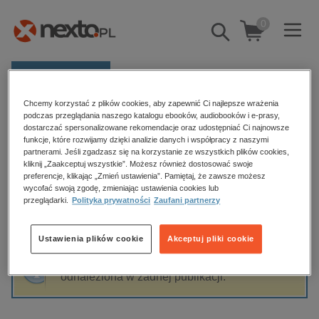
0
Pokaż/schowaj
wyszukiwarkę
E-prasa
Chcemy korzystać z plików cookies, aby zapewnić Ci najlepsze wrażenia
Kategorie
Strona główna
Fabryka Słów
podczas przeglądania naszego katalogu ebooków, audiobooków i e-prasy,
dostarczać spersonalizowane rekomendacje oraz udostępniać Ci najnowsze
Zobacz wszystkie E-prasa
funkcje, które rozwijamy dzięki analizie danych i współpracy z naszymi
partnerami. Jeśli zgadzasz się na korzystanie ze wszystkich plików cookies,
Fabryka Słów
kliknij „Zaakceptuj wszystkie”. Możesz również dostosować swoje
budownictwo, aranżacja wnętrz
preferencje, klikając „Zmień ustawienia”. Pamiętaj, że zawsze możesz
wycofać swoją zgodę, zmieniając ustawienia cookies lub
biznesowe, branżowe, gospodarka
przeglądarki.
Polityka prywatności
Zaufani partnerzy
darmowe wydania
Sortowanie
Filtrowanie
dzienniki
Ustawienia plików cookie
Akceptuj pliki cookie
edukacja
Fraza "
Fabryka Słów
" nie została
hobby, sport, rozrywka
odnaleziona w żadnej publikacji.
komputery, internet, technologie, informatyka