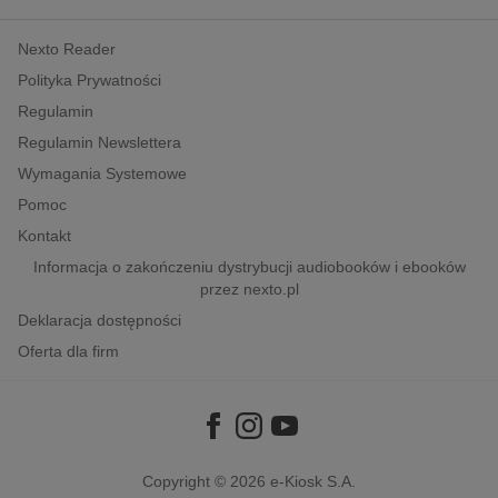
kobiece, lifestyle, kultura
Nexto Reader
polityka, społeczno-informacyjne
Polityka Prywatności
psychologiczne
Regulamin
inne
Regulamin Newslettera
popularno-naukowe
Wymagania Systemowe
historia
Pomoc
zdrowie
Kontakt
religie
Informacja o zakończeniu dystrybucji audiobooków i ebooków
przez nexto.pl
Deklaracja dostępności
Oferta dla firm
Copyright © 2026
e-Kiosk S.A.