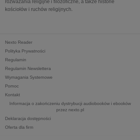
kobiece, lifestyle, kultura
rozważania religijne i filozoficzne, a także historie
kościołów i ruchów religijnych.
polityka, społeczno-informacyjne
psychologiczne
inne
Nexto Reader
popularno-naukowe
Polityka Prywatności
historia
Regulamin
zdrowie
Regulamin Newslettera
religie
Wymagania Systemowe
Pomoc
Kontakt
Informacja o zakończeniu dystrybucji audiobooków i ebooków
przez nexto.pl
Deklaracja dostępności
Oferta dla firm