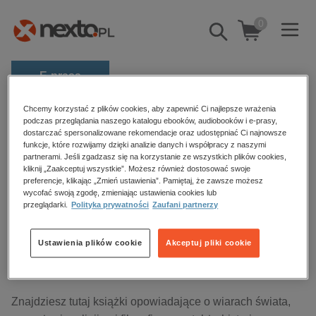
0
Pokaż/schowaj
wyszukiwarkę
E-prasa
Kategorie
Chcemy korzystać z plików cookies, aby zapewnić Ci najlepsze wrażenia
Strona główna
audiobooki
Duchowość i religia
podczas przeglądania naszego katalogu ebooków, audiobooków i e-prasy,
dostarczać spersonalizowane rekomendacje oraz udostępniać Ci najnowsze
Zobacz wszystkie E-prasa
funkcje, które rozwijamy dzięki analizie danych i współpracy z naszymi
partnerami. Jeśli zgadzasz się na korzystanie ze wszystkich plików cookies,
Duchowość i religia – audiobooki
budownictwo, aranżacja wnętrz
kliknij „Zaakceptuj wszystkie”. Możesz również dostosować swoje
preferencje, klikając „Zmień ustawienia”. Pamiętaj, że zawsze możesz
biznesowe, branżowe, gospodarka
wycofać swoją zgodę, zmieniając ustawienia cookies lub
przeglądarki.
Polityka prywatności
Zaufani partnerzy
darmowe wydania
Sortowanie
Filtrowanie
dzienniki
Ustawienia plików cookie
Akceptuj pliki cookie
edukacja
Brak produktów.
hobby, sport, rozrywka
komputery, internet, technologie, informatyka
Znajdziesz tutaj książki opowiadające o wiarach świata,