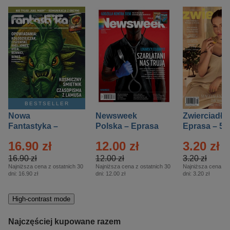
BESTSELLER
Nowa
Newsweek
Zwierciadło
Fantastyka –
Polska – Eprasa
Eprasa – 5/
Eprasa – 5/2026
– 13/2026
16.90 zł
12.00 zł
3.20 zł
16.90 zł
12.00 zł
3.20 zł
Najniższa cena z ostatnich 30
Najniższa cena z ostatnich 30
Najniższa cena z o
dni:
16.90 zł
dni:
12.00 zł
dni:
3.20 zł
High-contrast mode
Najczęściej kupowane razem