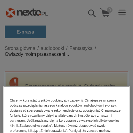
0
Pokaż/schowaj
wyszukiwarkę
E-prasa
Kategorie
Strona główna
audiobooki
Fantastyka
Gwiazdy moim przeznaczeni...
Zobacz wszystkie E-prasa
budownictwo, aranżacja wnętrz
biznesowe, branżowe, gospodarka
Przepraszamy, ale produkt „Gwiazdy moim
darmowe wydania
przeznaczeniem” nie jest dostępny.
dzienniki
Chcemy korzystać z plików cookies, aby zapewnić Ci najlepsze wrażenia
podczas przeglądania naszego katalogu ebooków, audiobooków i e-prasy,
edukacja
High-contrast mode
dostarczać spersonalizowane rekomendacje oraz udostępniać Ci najnowsze
hobby, sport, rozrywka
funkcje, które rozwijamy dzięki analizie danych i współpracy z naszymi
partnerami. Jeśli zgadzasz się na korzystanie ze wszystkich plików cookies,
Polecane
komputery, internet, technologie, informatyka
kliknij „Zaakceptuj wszystkie”. Możesz również dostosować swoje
preferencje, klikając „Zmień ustawienia”. Pamiętaj, że zawsze możesz