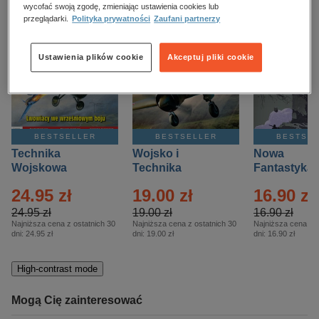
kobiece, lifestyle, kultura
wycofać swoją zgodę, zmieniając ustawienia cookies lub
przeglądarki.
Polityka prywatności
Zaufani partnerzy
polityka, społeczno-informacyjne
psychologiczne
Ustawienia plików cookie
Akceptuj pliki cookie
inne
popularno-naukowe
historia
BESTSELLER
BESTSELLER
BESTSE
zdrowie
Technika
Wojsko i
Nowa
religie
Wojskowa
Technika
Fantastyka 
Historia – Eprasa
Historia Wydanie
Eprasa – 4/
24.95 zł
19.00 zł
16.90 zł
– 2/2026
Specjalne –
Eprasa – 2/2026
24.95 zł
19.00 zł
16.90 zł
Najniższa cena z ostatnich 30
Najniższa cena z ostatnich 30
Najniższa cena z o
dni:
24.95 zł
dni:
19.00 zł
dni:
16.90 zł
High-contrast mode
Mogą Cię zainteresować