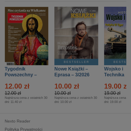
BESTSELLER
BESTSE
Tygodnik
Nowe Książki –
Wojsko i
Powszechny –
Eprasa – 3/2026
Technika
Eprasa – 14/2026
Historia – E
12.00 zł
10.00 zł
19.00 zł
– 2/2026
12.00 zł
10.00 zł
19.00 zł
Najniższa cena z ostatnich 30
Najniższa cena z ostatnich 30
Najniższa cena z o
dni:
11.40 zł
dni:
10.00 zł
dni:
19.00 zł
Nexto Reader
Polityka Prywatności