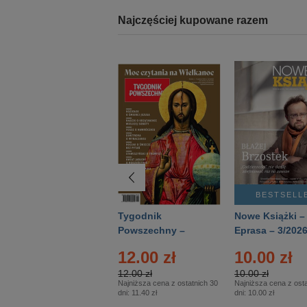
Najczęściej kupowane razem
BESTSELLER
BESTSELL
Technika
Tygodnik
Nowe Książki –
Wojskowa Historia
Powszechny –
Eprasa – 3/202
- Numer specjalny
Eprasa – 14/2026
12.00 zł
10.00 zł
– Eprasa – 2/2026
12.00 zł
10.00 zł
Najniższa cena z ostatnich 30
Najniższa cena z osta
dni:
11.40 zł
dni:
10.00 zł