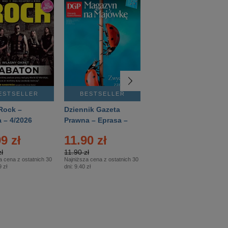
ESTSELLER
BESTSELLER
BESTSELLER
Rock –
Dziennik Gazeta
Świat Wiedzy
 – 4/2026
Prawna – Eprasa –
Historia – Eprasa –
83/2026
2/2026
9 zł
11.90 zł
13.99 zł
ł
11.90 zł
13.99 zł
a cena z ostatnich 30
Najniższa cena z ostatnich 30
Najniższa cena z ostatnich 30
 zł
dni:
9.40 zł
dni:
13.99 zł