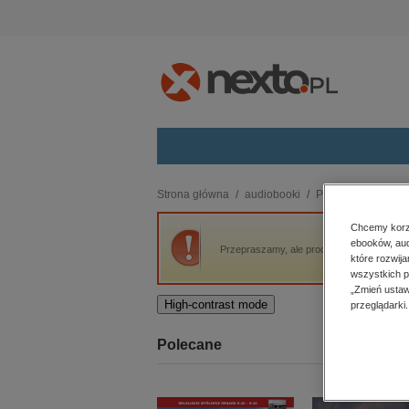
Kategorie
Strona główna
audiobooki
Praktyczna edukac
budownictwo, aranżacja wnętrz
Chcemy korzy
ebooków, aud
biznesowe, branżowe, gospodarka
Przepraszamy, ale produkt „Hamulce sukce
które rozwij
darmowe wydania
wszystkich p
dzienniki
„Zmień ustaw
High-contrast mode
przeglądarki.
edukacja
hobby, sport, rozrywka
Polecane
komputery, internet, technologie,
informatyka
kobiece, lifestyle, kultura