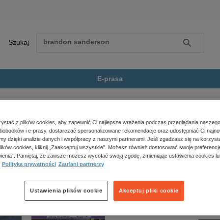
Szukaj
Szukaj
E-prasa
ja, samodoskonalenie, motywacja
Hamulce sukcesu
Zobacz wszystkie E-prasa
polityka, społeczno-informacyjne
stać z plików cookies, aby zapewnić Ci najlepsze wrażenia podczas przeglądania naszego
iobooków i e-prasy, dostarczać spersonalizowane rekomendacje oraz udostępniać Ci najno
psychologiczne
su” nie jest dostępny.
amy dzięki analizie danych i współpracy z naszymi partnerami. Jeśli zgadzasz się na korzyst
inne
lików cookies, kliknij „Zaakceptuj wszystkie”. Możesz również dostosować swoje preferencje
popularno-naukowe
ienia”. Pamiętaj, że zawsze możesz wycofać swoją zgodę, zmieniając ustawienia cookies lu
Polityka prywatności
Zaufani partnerzy
historia
zdrowie
religie
Ustawienia plików cookie
Akceptuj pliki cookie