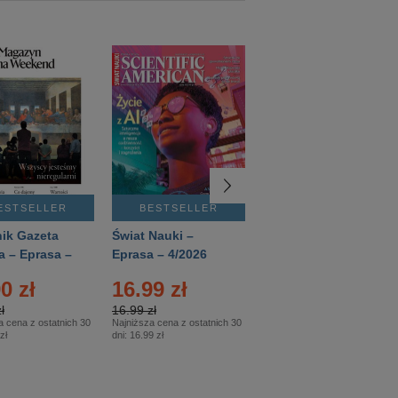
ESTSELLER
BESTSELLER
BESTSELLER
ik Gazeta
Świat Nauki –
Mówią Wieki –
a – Eprasa –
Eprasa – 4/2026
Eprasa – 3/2026
26
0 zł
16.99 zł
12.50 zł
ł
16.99 zł
12.50 zł
a cena z ostatnich 30
Najniższa cena z ostatnich 30
Najniższa cena z ostatnich 30
zł
dni:
16.99 zł
dni:
12.50 zł