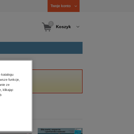
Twoje konto
0
Koszyk
 katalogu
wsze funkcje,
anie ze
, klikając
b