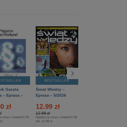
ESTSELLER
BESTSELLER
BESTSELLER
ik Gazeta
Świat Wiedzy –
T3 – Eprasa –
a – Eprasa –
Eprasa – 5/2026
4/2026
26
0 zł
12.99 zł
9.50 zł
ł
12.99 zł
9.50 zł
a cena z ostatnich 30
Najniższa cena z ostatnich 30
Najniższa cena z ostatnich 30
zł
dni:
12.99 zł
dni:
11.90 zł