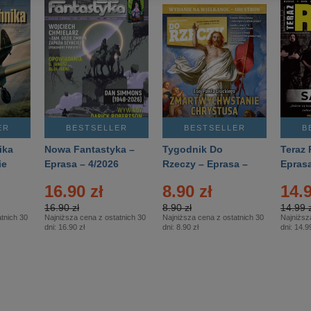
ER
BESTSELLER
BESTSELLER
B
ika
Nowa Fantastyka –
Tygodnik Do
Teraz 
ie
Eprasa – 4/2026
Rzeczy – Eprasa –
Eprasa
rasa
14/2026
16.90 zł
8.90 zł
14.9
16.90 zł
8.90 zł
14.99 z
tnich 30
Najniższa cena z ostatnich 30
Najniższa cena z ostatnich 30
Najniższ
dni:
16.90 zł
dni:
8.90 zł
dni:
14.99