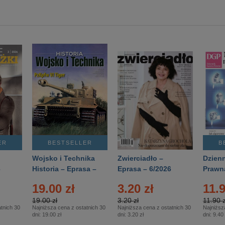
ER
BESTSELLER
B
Wojsko i Technika
Zwierciadło –
Dzienn
6
Historia – Eprasa –
Eprasa – 6/2026
Prawn
2/2026
74/20
19.00 zł
3.20 zł
11.9
19.00 zł
3.20 zł
11.90 z
tnich 30
Najniższa cena z ostatnich 30
Najniższa cena z ostatnich 30
Najniższ
dni:
19.00 zł
dni:
3.20 zł
dni:
9.40 