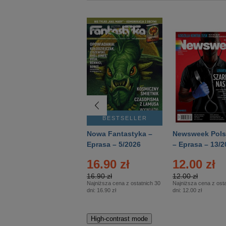
BESTSELLER
BESTSELLER
Deutsch Aktuell –
Nowa Fantastyka –
Newsweek Pols
Eprasa – 2/2026
Eprasa – 5/2026
– Eprasa – 13/2
16.90 zł
12.00 zł
16.90 zł
12.00 zł
Najniższa cena z ostatnich 30
Najniższa cena z osta
dni:
16.90 zł
dni:
12.00 zł
High-contrast mode