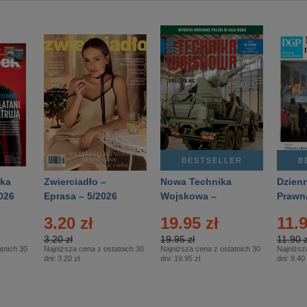
BESTSELLER
B
ka
Zwierciadło –
Nowa Technika
Dzienn
026
Eprasa – 5/2026
Wojskowa –
Prawn
Eprasa – 2/2026
65/20
3.20 zł
19.95 zł
11.9
3.20 zł
19.95 zł
11.90 z
tnich 30
Najniższa cena z ostatnich 30
Najniższa cena z ostatnich 30
Najniższ
dni:
3.20 zł
dni:
19.95 zł
dni:
9.40 