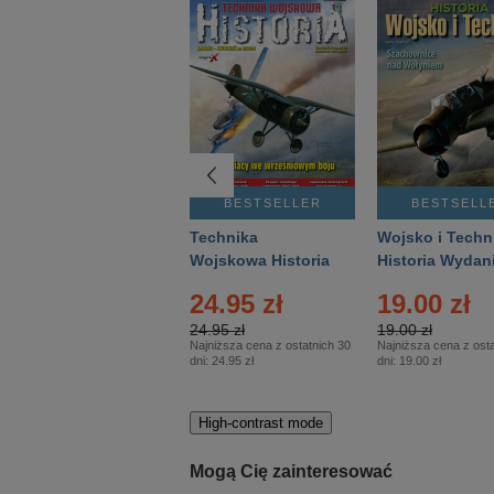
BESTSELLER
BESTSELLER
BESTSELL
Gość Niedzielny -
Technika
Wojsko i Techn
Warszawski –
Wojskowa Historia
Historia Wydan
Eprasa – 14/2026
– Eprasa – 2/2026
Specjalne – Ep
24.95 zł
19.00 zł
– 2/2026
24.95 zł
19.00 zł
Najniższa cena z ostatnich 30
Najniższa cena z osta
dni:
24.95 zł
dni:
19.00 zł
High-contrast mode
Mogą Cię zainteresować