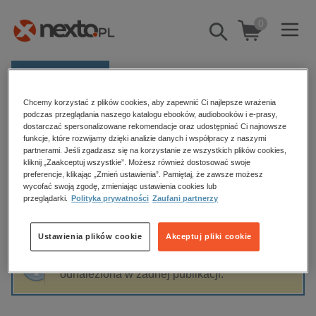
0
Pokaż/schowaj
wyszukiwarkę
E-prasa
Chcemy korzystać z plików cookies, aby zapewnić Ci najlepsze wrażenia
Kategorie
Strona główna
Robert Grabka
podczas przeglądania naszego katalogu ebooków, audiobooków i e-prasy,
dostarczać spersonalizowane rekomendacje oraz udostępniać Ci najnowsze
Zobacz wszystkie E-prasa
funkcje, które rozwijamy dzięki analizie danych i współpracy z naszymi
partnerami. Jeśli zgadzasz się na korzystanie ze wszystkich plików cookies,
Robert Grabka
kliknij „Zaakceptuj wszystkie”. Możesz również dostosować swoje
budownictwo, aranżacja wnętrz
preferencje, klikając „Zmień ustawienia”. Pamiętaj, że zawsze możesz
wycofać swoją zgodę, zmieniając ustawienia cookies lub
biznesowe, branżowe, gospodarka
przeglądarki.
Polityka prywatności
Zaufani partnerzy
darmowe wydania
Sortowanie
Filtrowanie
dzienniki
Ustawienia plików cookie
Akceptuj pliki cookie
edukacja
Fraza "
Robert Grabka
" nie została
hobby, sport, rozrywka
odnaleziona w żadnej publikacji.
komputery, internet, technologie, informatyka