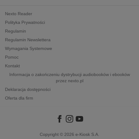
kobiece, lifestyle, kultura
Nexto Reader
polityka, społeczno-informacyjne
Polityka Prywatności
psychologiczne
Regulamin
inne
Regulamin Newslettera
popularno-naukowe
Wymagania Systemowe
historia
Pomoc
zdrowie
Kontakt
religie
Informacja o zakończeniu dystrybucji audiobooków i ebooków
przez nexto.pl
Deklaracja dostępności
Oferta dla firm
Copyright © 2026
e-Kiosk S.A.