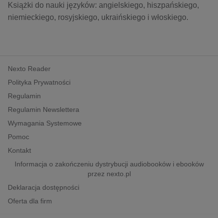
kobiece, lifestyle, kultura
Książki do nauki języków: angielskiego, hiszpańskiego,
niemieckiego, rosyjskiego, ukraińskiego i włoskiego.
polityka, społeczno-informacyjne
psychologiczne
inne
popularno-naukowe
Nexto Reader
historia
Polityka Prywatności
zdrowie
Regulamin
Regulamin Newslettera
religie
Wymagania Systemowe
Pomoc
Kontakt
Informacja o zakończeniu dystrybucji audiobooków i ebooków
przez nexto.pl
Deklaracja dostępności
Oferta dla firm