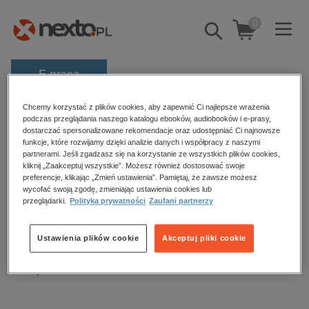
0
Pokaż/schowaj
wyszukiwarkę
E-prasa
Kategorie
Chcemy korzystać z plików cookies, aby zapewnić Ci najlepsze wrażenia
Strona główna
audiobooki
Języki i nauka języków
podczas przeglądania naszego katalogu ebooków, audiobooków i e-prasy,
dostarczać spersonalizowane rekomendacje oraz udostępniać Ci najnowsze
Zobacz wszystkie E-prasa
funkcje, które rozwijamy dzięki analizie danych i współpracy z naszymi
partnerami. Jeśli zgadzasz się na korzystanie ze wszystkich plików cookies,
Języki i nauka języków –
budownictwo, aranżacja wnętrz
kliknij „Zaakceptuj wszystkie”. Możesz również dostosować swoje
preferencje, klikając „Zmień ustawienia”. Pamiętaj, że zawsze możesz
audiobooki
biznesowe, branżowe, gospodarka
wycofać swoją zgodę, zmieniając ustawienia cookies lub
przeglądarki.
Polityka prywatności
Zaufani partnerzy
darmowe wydania
dzienniki
Sortowanie
Filtrowanie
Ustawienia plików cookie
Akceptuj pliki cookie
edukacja
hobby, sport, rozrywka
Brak produktów.
komputery, internet, technologie, informatyka