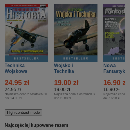
BESTSELLER
BESTSELLER
BESTSE
Technika
Wojsko i
Nowa
Wojskowa
Technika
Fantastyka 
Historia – Eprasa
Historia Wydanie
Eprasa – 4/
24.95 zł
19.00 zł
16.90 zł
– 2/2026
Specjalne –
Eprasa – 2/2026
24.95 zł
19.00 zł
16.90 zł
Najniższa cena z ostatnich 30
Najniższa cena z ostatnich 30
Najniższa cena z o
dni:
24.95 zł
dni:
19.00 zł
dni:
16.90 zł
High-contrast mode
Najczęściej kupowane razem