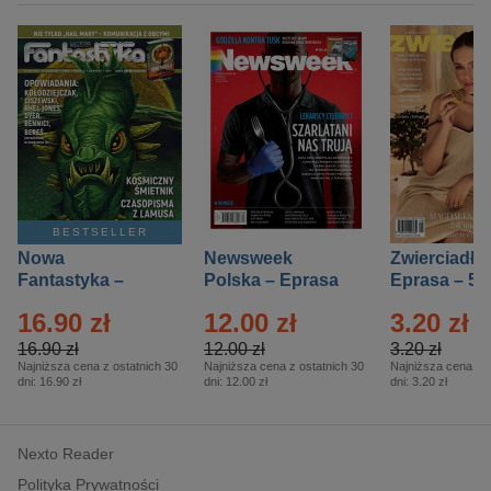
BESTSELLER
Nowa
Newsweek
Zwierciadło
Fantastyka –
Polska – Eprasa
Eprasa – 5/
Eprasa – 5/2026
– 13/2026
16.90 zł
12.00 zł
3.20 zł
16.90 zł
12.00 zł
3.20 zł
Najniższa cena z ostatnich 30
Najniższa cena z ostatnich 30
Najniższa cena z o
dni:
16.90 zł
dni:
12.00 zł
dni:
3.20 zł
Nexto Reader
Polityka Prywatności