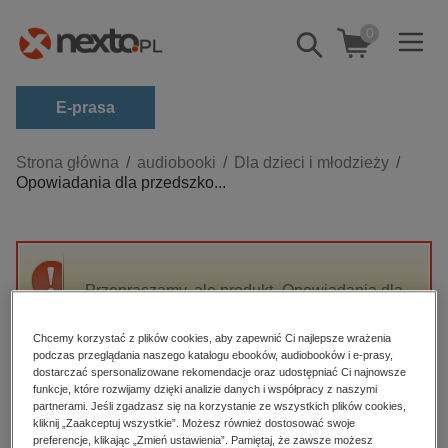
0
Pokaż/schowaj
wyszukiwarkę
E-prasa
Kategorie
Strona główna
audiobooki
Dla dzieci i młodzieży
Opowiadania dla przedszko...
Zobacz wszystkie E-prasa
budownictwo, aranżacja wnętrz
biznesowe, branżowe, gospodarka
Przepraszamy, ale produkt „Opowiadania dla
darmowe wydania
przedszkolaków” nie jest dostępny.
dzienniki
Chcemy korzystać z plików cookies, aby zapewnić Ci najlepsze wrażenia
podczas przeglądania naszego katalogu ebooków, audiobooków i e-prasy,
edukacja
High-contrast mode
dostarczać spersonalizowane rekomendacje oraz udostępniać Ci najnowsze
hobby, sport, rozrywka
funkcje, które rozwijamy dzięki analizie danych i współpracy z naszymi
partnerami. Jeśli zgadzasz się na korzystanie ze wszystkich plików cookies,
Polecane
komputery, internet, technologie, informatyka
kliknij „Zaakceptuj wszystkie”. Możesz również dostosować swoje
preferencje, klikając „Zmień ustawienia”. Pamiętaj, że zawsze możesz