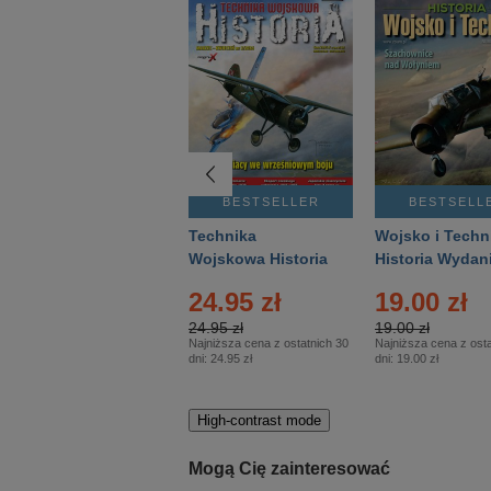
BESTSELLER
BESTSELLER
BESTSELL
Gość Niedzielny -
Technika
Wojsko i Techn
Warszawski –
Wojskowa Historia
Historia Wydan
Eprasa – 14/2026
– Eprasa – 2/2026
Specjalne – Ep
4.00 zł
24.95 zł
19.00 zł
– 2/2026
4.00 zł
24.95 zł
19.00 zł
Najniższa cena z ostatnich 30
Najniższa cena z ostatnich 30
Najniższa cena z osta
dni:
3.80 zł
dni:
24.95 zł
dni:
19.00 zł
High-contrast mode
Mogą Cię zainteresować