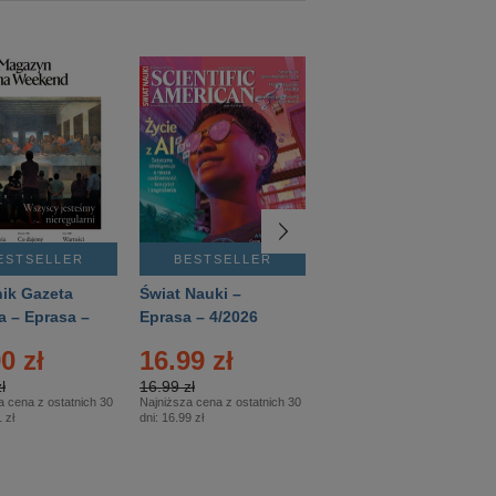
ESTSELLER
BESTSELLER
BESTSELLER
ik Gazeta
Świat Nauki –
Mówią Wieki –
a – Eprasa –
Eprasa – 4/2026
Eprasa – 3/2026
26
0 zł
16.99 zł
12.50 zł
ł
16.99 zł
12.50 zł
a cena z ostatnich 30
Najniższa cena z ostatnich 30
Najniższa cena z ostatnich 30
 zł
dni:
16.99 zł
dni:
12.50 zł