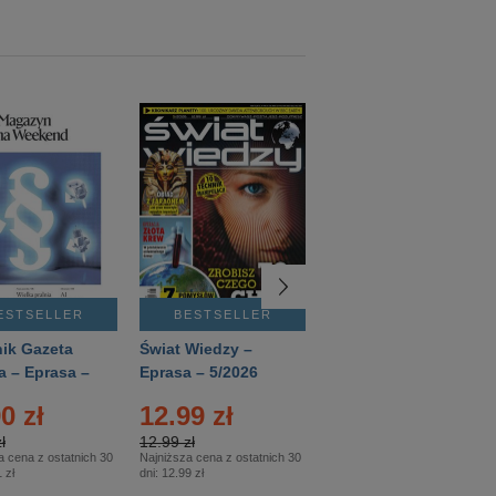
ESTSELLER
BESTSELLER
BESTSELLER
ik Gazeta
Świat Wiedzy –
T3 – Eprasa –
a – Eprasa –
Eprasa – 5/2026
4/2026
26
0 zł
12.99 zł
9.50 zł
ł
12.99 zł
9.50 zł
a cena z ostatnich 30
Najniższa cena z ostatnich 30
Najniższa cena z ostatnich 30
 zł
dni:
12.99 zł
dni:
11.90 zł