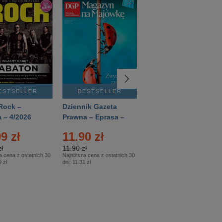
ESTSELLER
BESTSELLER
BESTSELLER
Rock –
Dziennik Gazeta
Świat Wiedzy
 – 4/2026
Prawna – Eprasa –
Historia – Eprasa –
83/2026
2/2026
9 zł
11.90 zł
13.99 zł
ł
11.90 zł
13.99 zł
a cena z ostatnich 30
Najniższa cena z ostatnich 30
Najniższa cena z ostatnich 30
 zł
dni:
11.31 zł
dni:
13.99 zł