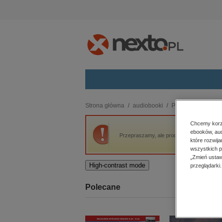
Kategorie
Strona główna
audiobooki
Psychologia
Ry
budownictwo, aranżacja wnętrz
Chcemy korzy
ebooków, aud
biznesowe, branżowe, gospodarka
Przepraszamy, ale produkt „Rywale” nie je
które rozwij
darmowe wydania
wszystkich p
dzienniki
„Zmień ustaw
High-contrast mode
przeglądarki.
edukacja
hobby, sport, rozrywka
Polecane
komputery, internet, technologie,
informatyka
kobiece, lifestyle, kultura