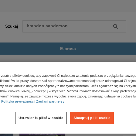
Szukaj
Szukaj
E-prasa
wale
Zobacz wszystkie E-prasa
polityka, społeczno-informacyjne
stać z plików cookies, aby zapewnić Ci najlepsze wrażenia podczas przeglądania naszego
iobooków i e-prasy, dostarczać spersonalizowane rekomendacje oraz udostępniać Ci najno
psychologiczne
st dostępny.
amy dzięki analizie danych i współpracy z naszymi partnerami. Jeśli zgadzasz się na korzyst
inne
lików cookies, kliknij „Zaakceptuj wszystkie”. Możesz również dostosować swoje preferencje
popularno-naukowe
ienia”. Pamiętaj, że zawsze możesz wycofać swoją zgodę, zmieniając ustawienia cookies lu
Polityka prywatności
Zaufani partnerzy
historia
zdrowie
religie
Ustawienia plików cookie
Akceptuj pliki cookie