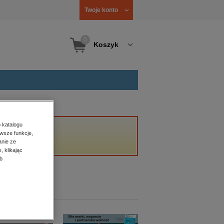
Twoje konto
0
Koszyk
 katalogu
wsze funkcje,
anie ze
, klikając
b