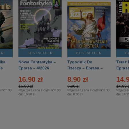
ER
BESTSELLER
BESTSELLER
B
ika
Nowa Fantastyka –
Tygodnik Do
Teraz 
ie
Eprasa – 4/2026
Rzeczy – Eprasa –
Eprasa
rasa
14/2026
16.90 zł
8.90 zł
14.9
16.90 zł
8.90 zł
14.99 z
tnich 30
Najniższa cena z ostatnich 30
Najniższa cena z ostatnich 30
Najniższ
dni:
16.90 zł
dni:
8.90 zł
dni:
14.99