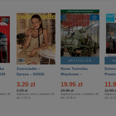
BESTSELLER
B
ka
Zwierciadło –
Nowa Technika
Dzienn
026
Eprasa – 5/2026
Wojskowa –
Prawn
Eprasa – 2/2026
65/20
3.20 zł
19.95 zł
11.9
3.20 zł
19.95 zł
11.90 z
tnich 30
Najniższa cena z ostatnich 30
Najniższa cena z ostatnich 30
Najniższ
dni:
3.20 zł
dni:
19.95 zł
dni:
11.31