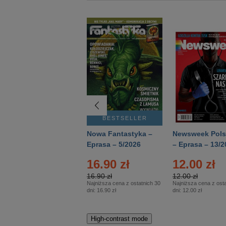
BESTSELLER
BESTSELLER
Deutsch Aktuell –
Nowa Fantastyka –
Newsweek Pols
Eprasa – 2/2026
Eprasa – 5/2026
– Eprasa – 13/2
16.90 zł
12.00 zł
16.90 zł
12.00 zł
Najniższa cena z ostatnich 30
Najniższa cena z osta
dni:
16.90 zł
dni:
12.00 zł
High-contrast mode