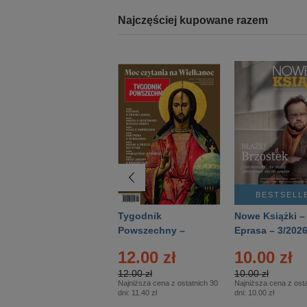
Najczęściej kupowane razem
BESTSELLER
BESTSELL
Technika
Tygodnik
Nowe Książki –
Wojskowa Historia
Powszechny –
Eprasa – 3/202
- Numer specjalny
Eprasa – 14/2026
24.95 zł
12.00 zł
10.00 zł
– Eprasa – 2/2026
24.95 zł
12.00 zł
10.00 zł
Najniższa cena z ostatnich 30
Najniższa cena z ostatnich 30
Najniższa cena z osta
dni:
24.95 zł
dni:
11.40 zł
dni:
10.00 zł