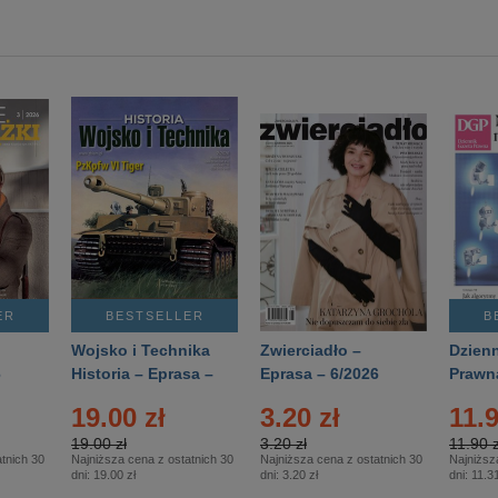
ER
BESTSELLER
B
Wojsko i Technika
Zwierciadło –
Dzienn
6
Historia – Eprasa –
Eprasa – 6/2026
Prawn
2/2026
74/20
19.00 zł
3.20 zł
11.9
19.00 zł
3.20 zł
11.90 z
tnich 30
Najniższa cena z ostatnich 30
Najniższa cena z ostatnich 30
Najniższ
dni:
19.00 zł
dni:
3.20 zł
dni:
11.31