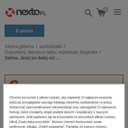
0
Pokaż/schowaj
wyszukiwarkę
E-prasa
Kategorie
Strona główna
audiobooki
Dokument, literatura faktu, reportaże, biografie
Zobacz wszystkie E-prasa
Selma. Jeszcze dalej niż ...
budownictwo, aranżacja wnętrz
biznesowe, branżowe, gospodarka
darmowe wydania
Przepraszamy, ale produkt „Selma. Jeszcze
dzienniki
dalej niż południe” nie jest dostępny.
Chcemy korzystać z plików cookies, aby zapewnić Ci najlepsze wrażenia
edukacja
podczas przeglądania naszego katalogu ebooków, audiobooków i e-prasy,
dostarczać spersonalizowane rekomendacje oraz udostępniać Ci najnowsze
High-contrast mode
hobby, sport, rozrywka
funkcje, które rozwijamy dzięki analizie danych i współpracy z naszymi
partnerami. Jeśli zgadzasz się na korzystanie ze wszystkich plików cookies,
komputery, internet, technologie, informatyka
kliknij „Zaakceptuj wszystkie”. Możesz również dostosować swoje
Polecane
preferencje, klikając „Zmień ustawienia”. Pamiętaj, że zawsze możesz