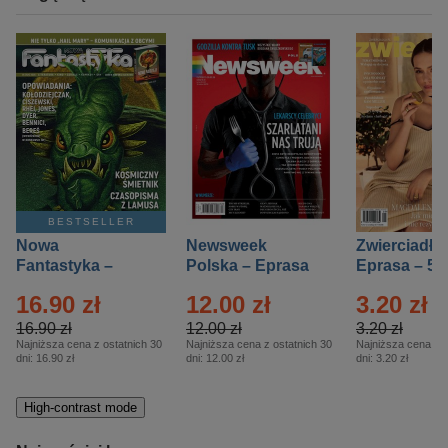
BESTSELLER
Nowa
Newsweek
Zwierciadło
Fantastyka –
Polska – Eprasa
Eprasa – 5/
Eprasa – 5/2026
– 13/2026
16.90 zł
12.00 zł
3.20 zł
16.90 zł
12.00 zł
3.20 zł
Najniższa cena z ostatnich 30
Najniższa cena z ostatnich 30
Najniższa cena z o
dni:
16.90 zł
dni:
12.00 zł
dni:
3.20 zł
High-contrast mode