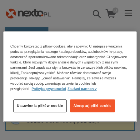
0
Pokaż/schowaj
wyszukiwarkę
E-prasa
Chcemy korzystać z plików cookies, aby zapewnić Ci najlepsze wrażenia
Kategorie
Strona główna
Dominik Szczepański
podczas przeglądania naszego katalogu ebooków, audiobooków i e-prasy,
dostarczać spersonalizowane rekomendacje oraz udostępniać Ci najnowsze
Zobacz wszystkie E-prasa
funkcje, które rozwijamy dzięki analizie danych i współpracy z naszymi
partnerami. Jeśli zgadzasz się na korzystanie ze wszystkich plików cookies,
Dominik Szczepański
kliknij „Zaakceptuj wszystkie”. Możesz również dostosować swoje
budownictwo, aranżacja wnętrz
preferencje, klikając „Zmień ustawienia”. Pamiętaj, że zawsze możesz
biznesowe, branżowe, gospodarka
wycofać swoją zgodę, zmieniając ustawienia cookies lub
przeglądarki.
Polityka prywatności
Zaufani partnerzy
darmowe wydania
Sortowanie
Filtrowanie
dzienniki
Ustawienia plików cookie
Akceptuj pliki cookie
edukacja
Fraza "
Dominik Szczepański
" nie została
hobby, sport, rozrywka
odnaleziona w żadnej publikacji.
komputery, internet, technologie, informatyka