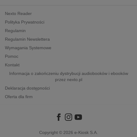
kobiece, lifestyle, kultura
Nexto Reader
polityka, społeczno-informacyjne
Polityka Prywatności
psychologiczne
Regulamin
inne
Regulamin Newslettera
popularno-naukowe
Wymagania Systemowe
historia
Pomoc
zdrowie
Kontakt
religie
Informacja o zakończeniu dystrybucji audiobooków i ebooków
przez nexto.pl
Deklaracja dostępności
Oferta dla firm
Copyright © 2026
e-Kiosk S.A.