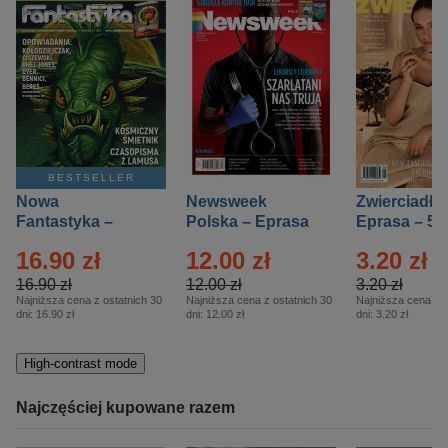
BESTSELLER
Nowa
Newsweek
Zwierciadło
Fantastyka –
Polska – Eprasa
Eprasa – 5/
Eprasa – 5/2026
– 13/2026
16.90 zł
12.00 zł
3.20 zł
16.90 zł
12.00 zł
3.20 zł
Najniższa cena z ostatnich 30
Najniższa cena z ostatnich 30
Najniższa cena z o
dni:
16.90 zł
dni:
12.00 zł
dni:
3.20 zł
High-contrast mode
Najczęściej kupowane razem