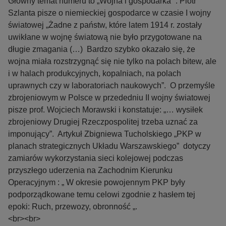
Główny temat numeru to „Wojna i gospodarka” : Piotr
historii i tych, którzy naszą wiedzę chcą przekazać
Szlanta pisze o niemieckiej gospodarce w czasie I wojny
następnym pokoleniom.
światowej „Żadne z państw, które latem 1914 r. zostały
uwikłane w wojnę światową nie było przygotowane na
długie zmagania (…) Bardzo szybko okazało się, że
wojna miała rozstrzygnąć się nie tylko na polach bitew, ale
i w halach produkcyjnych, kopalniach, na polach
uprawnych czy w laboratoriach naukowych”. O przemyśle
zbrojeniowym w Polsce w przededniu II wojny światowej
pisze prof. Wojciech Morawski i konstatuje: „… wysiłek
zbrojeniowy Drugiej Rzeczpospolitej trzeba uznać za
imponujący”. Artykuł Zbigniewa Tucholskiego „PKP w
planach strategicznych Układu Warszawskiego” dotyczy
zamiarów wykorzystania sieci kolejowej podczas
przyszłego uderzenia na Zachodnim Kierunku
Operacyjnym : „ W okresie powojennym PKP były
podporządkowane temu celowi zgodnie z hasłem tej
epoki: Ruch, przewozy, obronność „.
<br><br>