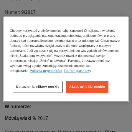
Numer:
9/2017
Data dostępności:
01.09.2017
Data wydania:
01.09.2017
Chcemy korzystać z plików cookies, aby zapewnić Ci najlepsze wrażenia
Język publikacji:
polski
podczas przeglądania naszego katalogu ebooków, audiobooków i e-prasy,
dostarczać spersonalizowane rekomendacje oraz udostępniać Ci najnowsze
Wydawca:
Oficyna Wydawnicza "Mówią Wieki"
funkcje, które rozwijamy dzięki analizie danych i współpracy z naszymi
ISBN:
12304018
partnerami. Jeśli zgadzasz się na korzystanie ze wszystkich plików cookies,
kliknij „Zaakceptuj wszystkie”. Możesz również dostosować swoje
preferencje, klikając „Zmień ustawienia”. Pamiętaj, że zawsze możesz
Opis
wycofać swoją zgodę, zmieniając ustawienia cookies lub
przeglądarki.
Polityka prywatności
Zaufani partnerzy
„
Mówią wieki
” to miesięcznik historyczny, który ukazuje się
nieprzerwanie od 1957 r. Naszą misją jest
Ustawienia plików cookie
Akceptuj pliki cookie
popularyzowanie historii w oderwaniu od bieżącej polityki i
taniej sensacji. Od początku, aż do dziś redaktorami i
autorami są głównie polscy i zagraniczni naukowcy –
W numerze:
historycy i specjaliści z nauk pokrewnych. Nasza redakcja
nadzoruje merytoryczną stronę tekstów, dba o
Mówią wieki
9/ 2017
przystępność języka i atrakcyjną oprawę graficzną.
Kierujemy nasze publikacje do prawdziwych miłośników