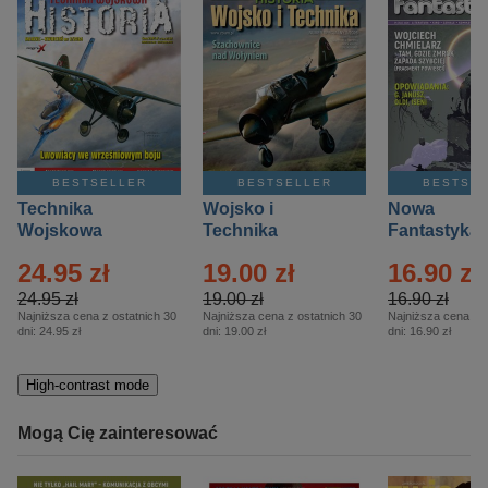
BESTSELLER
BESTSELLER
BESTSE
Technika
Wojsko i
Nowa
Wojskowa
Technika
Fantastyka 
Historia – Eprasa
Historia Wydanie
Eprasa – 4/
24.95 zł
19.00 zł
16.90 zł
– 2/2026
Specjalne –
Eprasa – 2/2026
24.95 zł
19.00 zł
16.90 zł
Najniższa cena z ostatnich 30
Najniższa cena z ostatnich 30
Najniższa cena z o
dni:
24.95 zł
dni:
19.00 zł
dni:
16.90 zł
High-contrast mode
Mogą Cię zainteresować