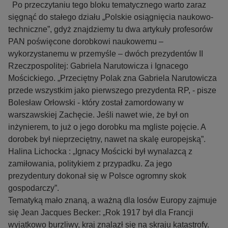
Po przeczytaniu tego bloku tematycznego warto zaraz
sięgnąć do stałego działu „Polskie osiągnięcia naukowo-
techniczne”, gdyż znajdziemy tu dwa artykuły profesorów
PAN poświęcone dorobkowi naukowemu –
wykorzystanemu w przemyśle – dwóch prezydentów II
Rzeczpospolitej: Gabriela Narutowicza i Ignacego
Mościckiego. „Przeciętny Polak zna Gabriela Narutowicza
przede wszystkim jako pierwszego prezydenta RP, - pisze
Bolesław Orłowski - który został zamordowany w
warszawskiej Zachęcie. Jeśli nawet wie, że był on
inżynierem, to już o jego dorobku ma mgliste pojęcie. A
dorobek był nieprzeciętny, nawet na skalę europejską”.
Halina Lichocka : „Ignacy Mościcki był wynalazcą z
zamiłowania, politykiem z przypadku. Za jego
prezydentury dokonał się w Polsce ogromny skok
gospodarczy”.
Tematyką mało znaną, a ważną dla losów Europy zajmuje
się Jean Jacques Becker: „Rok 1917 był dla Francji
wyjątkowo burzliwy, kraj znalazł się na skraju katastrofy.