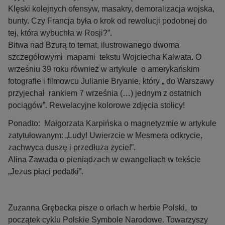
Klęski kolejnych ofensyw, masakry, demoralizacja wojska,
bunty. Czy Francja była o krok od rewolucji podobnej do
tej, która wybuchła w Rosji?”.
Bitwa nad Bzurą to temat, ilustrowanego dwoma
szczegółowymi mapami tekstu Wojciecha Kalwata. O
wrześniu 39 roku również w artykule o amerykańskim
fotografie i filmowcu Julianie Bryanie, który „ do Warszawy
przyjechał rankiem 7 września (…) jednym z ostatnich
pociągów”. Rewelacyjne kolorowe zdjęcia stolicy!
Ponadto: Małgorzata Karpińska o magnetyzmie w artykule
zatytułowanym: „Ludy! Uwierzcie w Mesmera odkrycie,
zachwyca duszę i przedłuża życie!”.
Alina Zawada o pieniądzach w ewangeliach w tekście
„Jezus płaci podatki”.
Zuzanna Grębecka pisze o orłach w herbie Polski, to
początek cyklu Polskie Symbole Narodowe. Towarzyszy