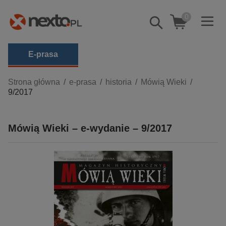
0
Pokaż/schowaj
wyszukiwarkę
E-prasa
Kategorie
Strona główna
e-prasa
historia
Mówią Wieki
9/2017
Zobacz wszystkie E-prasa
budownictwo, aranżacja wnętrz
Mówią Wieki – e-wydanie – 9/2017
biznesowe, branżowe, gospodarka
darmowe wydania
dzienniki
edukacja
hobby, sport, rozrywka
komputery, internet, technologie, informatyka