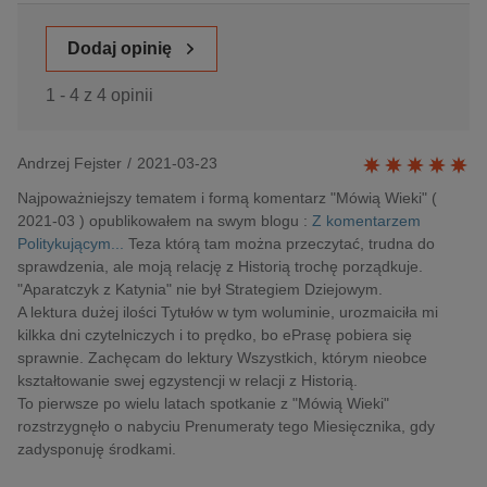
Dodaj opinię
1 - 4 z 4 opinii
Andrzej Fejster
/
2021-03-23
Najpoważniejszy tematem i formą komentarz "Mówią Wieki" (
2021-03 ) opublikowałem na swym blogu :
Z komentarzem
Politykującym...
Teza którą tam można przeczytać, trudna do
sprawdzenia, ale moją relację z Historią trochę porządkuje.
"Aparatczyk z Katynia" nie był Strategiem Dziejowym.
A lektura dużej ilości Tytułów w tym woluminie, urozmaiciła mi
kilkka dni czytelniczych i to prędko, bo ePrasę pobiera się
sprawnie. Zachęcam do lektury Wszystkich, którym nieobce
kształtowanie swej egzystencji w relacji z Historią.
To pierwsze po wielu latach spotkanie z "Mówią Wieki"
rozstrzygnęło o nabyciu Prenumeraty tego Miesięcznika, gdy
zadysponuję środkami.