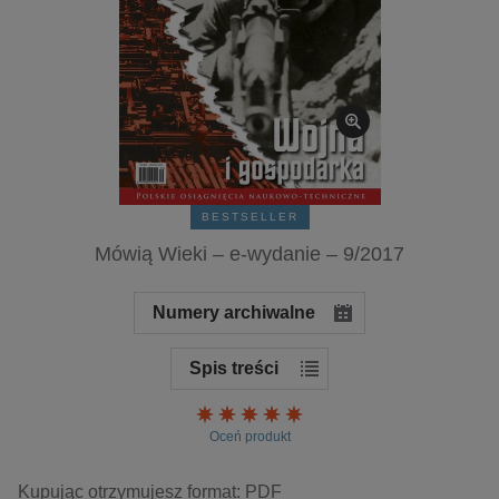
kobiece, lifestyle, kultura
polityka, społeczno-informacyjne
psychologiczne
inne
popularno-naukowe
historia
zdrowie
BESTSELLER
religie
Mówią Wieki – e-wydanie – 9/2017
Numery archiwalne
Spis treści
Ocena:
Oceń produkt
Kupując otrzymujesz format:
PDF