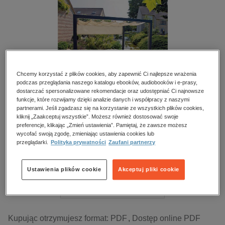
kobiece, lifestyle, kultura
polityka, społeczno-informacyjne
psychologiczne
inne
popularno-naukowe
Chcemy korzystać z plików cookies, aby zapewnić Ci najlepsze wrażenia
historia
podczas przeglądania naszego katalogu ebooków, audiobooków i e-prasy,
dostarczać spersonalizowane rekomendacje oraz udostępniać Ci najnowsze
zdrowie
funkcje, które rozwijamy dzięki analizie danych i współpracy z naszymi
partnerami. Jeśli zgadzasz się na korzystanie ze wszystkich plików cookies,
religie
kliknij „Zaakceptuj wszystkie”. Możesz również dostosować swoje
Wnętrze i Ogród. Otoczenie Domu – e-wydanie –
preferencje, klikając „Zmień ustawienia”. Pamiętaj, że zawsze możesz
wycofać swoją zgodę, zmieniając ustawienia cookies lub
2/2022
przeglądarki.
Polityka prywatności
Zaufani partnerzy
Przeczytaj fragment
Ustawienia plików cookie
Akceptuj pliki cookie
Numery archiwalne
Kupując otrzymujesz format:
PDF
Dostęp online PDF