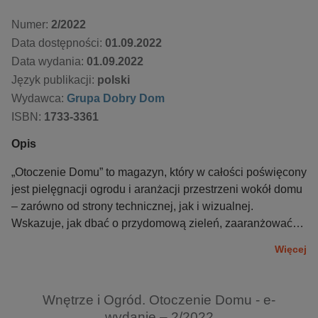
Numer:
2/2022
Data dostępności:
01.09.2022
Data wydania:
01.09.2022
Język publikacji:
polski
Wydawca:
Grupa Dobry Dom
ISBN:
1733-3361
Opis
„Otoczenie Domu” to magazyn, który w całości poświęcony
jest pielęgnacji ogrodu i aranżacji przestrzeni wokół domu
– zarówno od strony technicznej, jak i wizualnej.
Wskazuje, jak dbać o przydomową zieleń, zaaranżować
przestrzeń relaksu, prywatne spa, wybrać odpowiednie
Więcej
meble, dodatki i oświetlenie. Wydanie skierowane jest też
do posiadaczy niewielkich tarasów i balkonów, gdzie
efektywne wykorzystanie przestrzeni jest tak ważne.
Wnętrze i Ogród. Otoczenie Domu - e-
wydanie – 2/2022