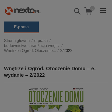
0
Pokaż/schowaj
wyszukiwarkę
E-prasa
Kategorie
Strona główna
e-prasa
budownictwo, aranżacja wnętrz
Zobacz wszystkie E-prasa
Wnętrze i Ogród. Otoczenie...
2/2022
budownictwo, aranżacja wnętrz
biznesowe, branżowe, gospodarka
Wnętrze i Ogród. Otoczenie Domu – e-
wydanie – 2/2022
darmowe wydania
dzienniki
edukacja
hobby, sport, rozrywka
komputery, internet, technologie, informatyka