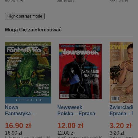
dni:
24.95 zł
dni:
19.00 zł
dni:
16.90 zł
High-contrast mode
Mogą Cię zainteresować
BESTSELLER
Nowa
Newsweek
Zwierciadło
Fantastyka –
Polska – Eprasa
Eprasa – 5/
Eprasa – 5/2026
– 13/2026
16.90 zł
12.00 zł
3.20 zł
16.90 zł
12.00 zł
3.20 zł
Najniższa cena z ostatnich 30
Najniższa cena z ostatnich 30
Najniższa cena z o