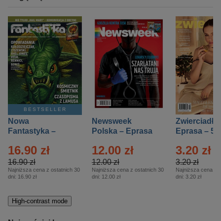
BESTSELLER
Nowa
Newsweek
Zwierciadło
Fantastyka –
Polska – Eprasa
Eprasa – 5/
Eprasa – 5/2026
– 13/2026
16.90 zł
12.00 zł
3.20 zł
16.90 zł
12.00 zł
3.20 zł
Najniższa cena z ostatnich 30
Najniższa cena z ostatnich 30
Najniższa cena z o
dni:
16.90 zł
dni:
12.00 zł
dni:
3.20 zł
High-contrast mode