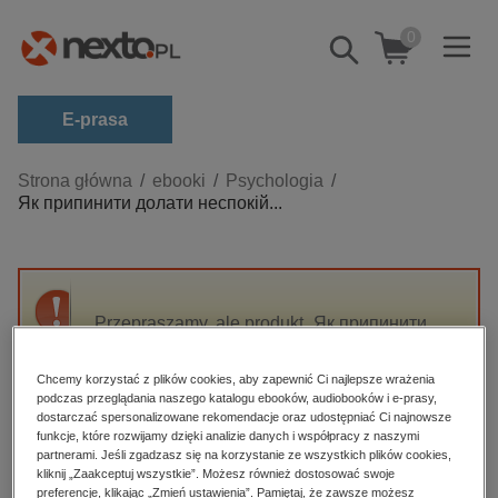
0
Pokaż/schowaj
wyszukiwarkę
E-prasa
Kategorie
Strona główna
ebooki
Psychologia
Як припинити долати неспокій...
Zobacz wszystkie E-prasa
budownictwo, aranżacja wnętrz
biznesowe, branżowe, gospodarka
Przepraszamy, ale produkt „Як припинити
darmowe wydania
долати неспокій і жити далі” nie jest
dzienniki
dostępny.
Chcemy korzystać z plików cookies, aby zapewnić Ci najlepsze wrażenia
edukacja
podczas przeglądania naszego katalogu ebooków, audiobooków i e-prasy,
dostarczać spersonalizowane rekomendacje oraz udostępniać Ci najnowsze
High-contrast mode
hobby, sport, rozrywka
funkcje, które rozwijamy dzięki analizie danych i współpracy z naszymi
partnerami. Jeśli zgadzasz się na korzystanie ze wszystkich plików cookies,
komputery, internet, technologie, informatyka
kliknij „Zaakceptuj wszystkie”. Możesz również dostosować swoje
Polecane
preferencje, klikając „Zmień ustawienia”. Pamiętaj, że zawsze możesz