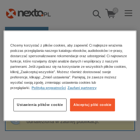
0
Pokaż/schowaj
wyszukiwarkę
E-prasa
Chcemy korzystać z plików cookies, aby zapewnić Ci najlepsze wrażenia
Kategorie
Strona główna
Костянтин Коробов
podczas przeglądania naszego katalogu ebooków, audiobooków i e-prasy,
dostarczać spersonalizowane rekomendacje oraz udostępniać Ci najnowsze
Zobacz wszystkie E-prasa
funkcje, które rozwijamy dzięki analizie danych i współpracy z naszymi
partnerami. Jeśli zgadzasz się na korzystanie ze wszystkich plików cookies,
Костянтин Коробов
kliknij „Zaakceptuj wszystkie”. Możesz również dostosować swoje
budownictwo, aranżacja wnętrz
preferencje, klikając „Zmień ustawienia”. Pamiętaj, że zawsze możesz
wycofać swoją zgodę, zmieniając ustawienia cookies lub
biznesowe, branżowe, gospodarka
przeglądarki.
Polityka prywatności
Zaufani partnerzy
darmowe wydania
Sortowanie
Filtrowanie
dzienniki
Ustawienia plików cookie
Akceptuj pliki cookie
edukacja
Fraza "
Костянтин Коробов
" nie została
hobby, sport, rozrywka
odnaleziona w żadnej publikacji.
komputery, internet, technologie, informatyka