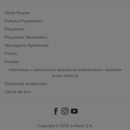
kobiece, lifestyle, kultura
Nexto Reader
polityka, społeczno-informacyjne
Polityka Prywatności
psychologiczne
Regulamin
inne
Regulamin Newslettera
popularno-naukowe
Wymagania Systemowe
historia
Pomoc
zdrowie
Kontakt
religie
Informacja o zakończeniu dystrybucji audiobooków i ebooków
przez nexto.pl
Deklaracja dostępności
Oferta dla firm
Copyright © 2026
e-Kiosk S.A.