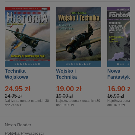
BESTSELLER
BESTSELLER
BESTSE
Technika
Wojsko i
Nowa
Wojskowa
Technika
Fantastyka 
Historia – Eprasa
Historia Wydanie
Eprasa – 4/
24.95 zł
19.00 zł
16.90 zł
– 2/2026
Specjalne –
Eprasa – 2/2026
24.95 zł
19.00 zł
16.90 zł
Najniższa cena z ostatnich 30
Najniższa cena z ostatnich 30
Najniższa cena z o
dni:
24.95 zł
dni:
19.00 zł
dni:
16.90 zł
Nexto Reader
Polityka Prywatności