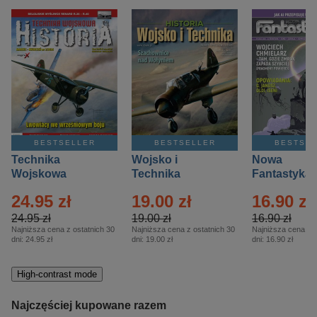
BESTSELLER
BESTSELLER
BESTSE
Technika
Wojsko i
Nowa
Wojskowa
Technika
Fantastyka 
Historia – Eprasa
Historia Wydanie
Eprasa – 4/
24.95 zł
19.00 zł
16.90 zł
– 2/2026
Specjalne –
Eprasa – 2/2026
24.95 zł
19.00 zł
16.90 zł
Najniższa cena z ostatnich 30
Najniższa cena z ostatnich 30
Najniższa cena z o
dni:
24.95 zł
dni:
19.00 zł
dni:
16.90 zł
High-contrast mode
Najczęściej kupowane razem