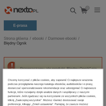
0
Pokaż/schowaj
wyszukiwarkę
E-prasa
Kategorie
Strona główna
ebooki
Darmowe ebooki
Błędny Ognik
Zobacz wszystkie E-prasa
budownictwo, aranżacja wnętrz
biznesowe, branżowe, gospodarka
Przepraszamy, ale produkt „Błędny Ognik” nie
darmowe wydania
jest dostępny.
dzienniki
Chcemy korzystać z plików cookies, aby zapewnić Ci najlepsze wrażenia
podczas przeglądania naszego katalogu ebooków, audiobooków i e-prasy,
edukacja
High-contrast mode
dostarczać spersonalizowane rekomendacje oraz udostępniać Ci najnowsze
hobby, sport, rozrywka
funkcje, które rozwijamy dzięki analizie danych i współpracy z naszymi
partnerami. Jeśli zgadzasz się na korzystanie ze wszystkich plików cookies,
Polecane
komputery, internet, technologie, informatyka
kliknij „Zaakceptuj wszystkie”. Możesz również dostosować swoje
preferencje, klikając „Zmień ustawienia”. Pamiętaj, że zawsze możesz