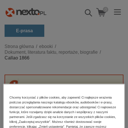
0
Pokaż/schowaj
wyszukiwarkę
E-prasa
Kategorie
Strona główna
ebooki
Dokument, literatura faktu, reportaże, biografie
Zobacz wszystkie E-prasa
Callao 1866
budownictwo, aranżacja wnętrz
biznesowe, branżowe, gospodarka
darmowe wydania
Przepraszamy, ale produkt „Callao 1866” nie
dzienniki
jest dostępny.
Chcemy korzystać z plików cookies, aby zapewnić Ci najlepsze wrażenia
edukacja
podczas przeglądania naszego katalogu ebooków, audiobooków i e-prasy,
dostarczać spersonalizowane rekomendacje oraz udostępniać Ci najnowsze
High-contrast mode
hobby, sport, rozrywka
funkcje, które rozwijamy dzięki analizie danych i współpracy z naszymi
partnerami. Jeśli zgadzasz się na korzystanie ze wszystkich plików cookies,
komputery, internet, technologie, informatyka
kliknij „Zaakceptuj wszystkie”. Możesz również dostosować swoje
Polecane
preferencje, klikając „Zmień ustawienia”. Pamiętaj, że zawsze możesz