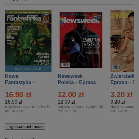
BESTSELLER
Nowa
Newsweek
Zwierciadło
Fantastyka –
Polska – Eprasa
Eprasa – 5/
Eprasa – 5/2026
– 13/2026
16.90 zł
12.00 zł
3.20 zł
16.90 zł
12.00 zł
3.20 zł
Najniższa cena z ostatnich 30
Najniższa cena z ostatnich 30
Najniższa cena z o
dni:
16.90 zł
dni:
12.00 zł
dni:
3.20 zł
High-contrast mode