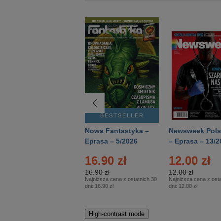
BESTSELLER
BESTSELLER
Deutsch Aktuell –
Nowa Fantastyka –
Newsweek Pols
Eprasa – 2/2026
Eprasa – 5/2026
– Eprasa – 13/2
22.90 zł
16.90 zł
12.00 zł
22.90 zł
16.90 zł
12.00 zł
Najniższa cena z ostatnich 30
Najniższa cena z ostatnich 30
Najniższa cena z osta
dni:
22.90 zł
dni:
16.90 zł
dni:
12.00 zł
High-contrast mode