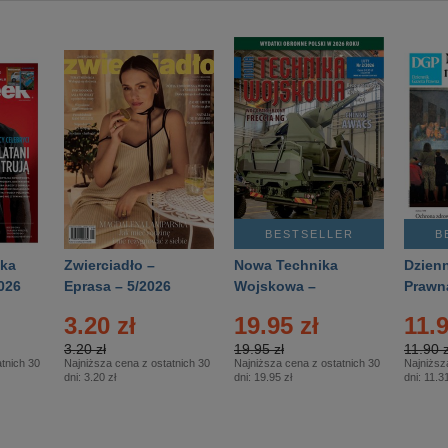
BESTSELLER
B
ka
Zwierciadło –
Nowa Technika
Dzienn
026
Eprasa – 5/2026
Wojskowa –
Prawn
Eprasa – 2/2026
65/20
3.20 zł
19.95 zł
11.9
3.20 zł
19.95 zł
11.90 z
tnich 30
Najniższa cena z ostatnich 30
Najniższa cena z ostatnich 30
Najniższ
dni:
3.20 zł
dni:
19.95 zł
dni:
11.31