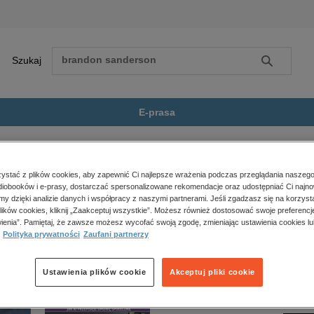
Szukaj
Szukaj
E-prasa
rześcijanin
Zobacz wszystkie E-prasa
polityka, społeczno-informacyjne
stać z plików cookies, aby zapewnić Ci najlepsze wrażenia podczas przeglądania naszego
iobooków i e-prasy, dostarczać spersonalizowane rekomendacje oraz udostępniać Ci najno
psychologiczne
nie jest dostępny.
amy dzięki analizie danych i współpracy z naszymi partnerami. Jeśli zgadzasz się na korzyst
inne
lików cookies, kliknij „Zaakceptuj wszystkie”. Możesz również dostosować swoje preferencje
popularno-naukowe
ienia”. Pamiętaj, że zawsze możesz wycofać swoją zgodę, zmieniając ustawienia cookies lu
Polityka prywatności
Zaufani partnerzy
historia
zdrowie
religie
Ustawienia plików cookie
Akceptuj pliki cookie