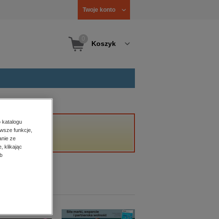
Twoje konto
0
Koszyk
 katalogu
wsze funkcje,
anie ze
, klikając
b