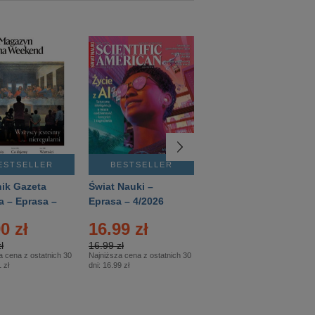
ESTSELLER
BESTSELLER
BESTSELLER
ik Gazeta
Świat Nauki –
Mówią Wieki –
a – Eprasa –
Eprasa – 4/2026
Eprasa – 3/2026
26
0 zł
16.99 zł
12.50 zł
ł
16.99 zł
12.50 zł
a cena z ostatnich 30
Najniższa cena z ostatnich 30
Najniższa cena z ostatnich 30
 zł
dni:
16.99 zł
dni:
12.50 zł