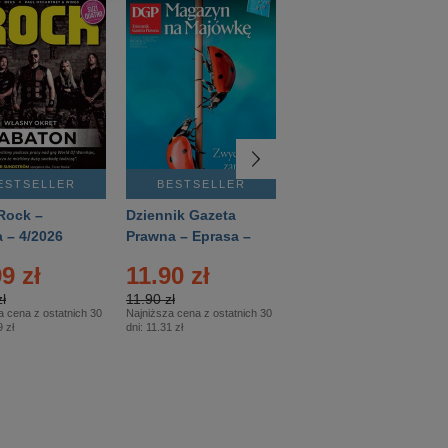
ESTSELLER
BESTSELLER
BESTSELLER
Rock –
Dziennik Gazeta
Świat Wiedzy
 – 4/2026
Prawna – Eprasa –
Historia – Eprasa –
83/2026
2/2026
9 zł
11.90 zł
13.99 zł
ł
11.90 zł
13.99 zł
a cena z ostatnich 30
Najniższa cena z ostatnich 30
Najniższa cena z ostatnich 30
 zł
dni:
11.31 zł
dni:
13.99 zł