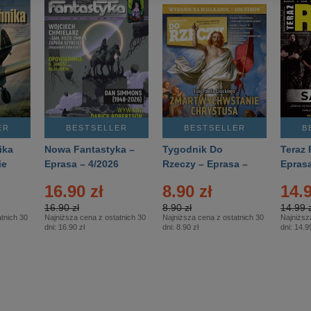
ER
BESTSELLER
BESTSELLER
B
ika
Nowa Fantastyka –
Tygodnik Do
Teraz 
ie
Eprasa – 4/2026
Rzeczy – Eprasa –
Eprasa
rasa
14/2026
16.90 zł
8.90 zł
14.9
16.90 zł
8.90 zł
14.99 z
tnich 30
Najniższa cena z ostatnich 30
Najniższa cena z ostatnich 30
Najniższ
dni:
16.90 zł
dni:
8.90 zł
dni:
14.99