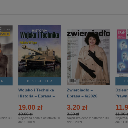
ER
BESTSELLER
B
Wojsko i Technika
Zwierciadło –
Dzienn
6
Historia – Eprasa –
Eprasa – 6/2026
Prawn
2/2026
74/20
19.00 zł
3.20 zł
11.9
19.00 zł
3.20 zł
11.90 z
tnich 30
Najniższa cena z ostatnich 30
Najniższa cena z ostatnich 30
Najniższ
dni:
19.00 zł
dni:
3.20 zł
dni:
11.31