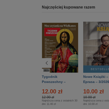
Najczęściej kupowane razem
BESTSELLER
BESTSELL
Technika
Tygodnik
Nowe Książki –
Wojskowa Historia
Powszechny –
Eprasa – 3/202
- Numer specjalny
Eprasa – 14/2026
24.95 zł
12.00 zł
10.00 zł
– Eprasa – 2/2026
24.95 zł
12.00 zł
10.00 zł
Najniższa cena z ostatnich 30
Najniższa cena z ostatnich 30
Najniższa cena z osta
dni:
24.95 zł
dni:
11.40 zł
dni:
10.00 zł