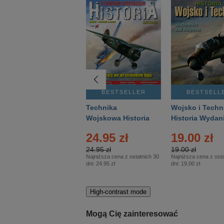
BESTSELLER
BESTSELLER
BESTSELL
Gość Niedzielny -
Technika
Wojsko i Techn
Warszawski –
Wojskowa Historia
Historia Wydan
Eprasa – 14/2026
– Eprasa – 2/2026
Specjalne – Ep
4.00 zł
24.95 zł
19.00 zł
– 2/2026
4.00 zł
24.95 zł
19.00 zł
Najniższa cena z ostatnich 30
Najniższa cena z ostatnich 30
Najniższa cena z osta
dni:
3.80 zł
dni:
24.95 zł
dni:
19.00 zł
High-contrast mode
Mogą Cię zainteresować