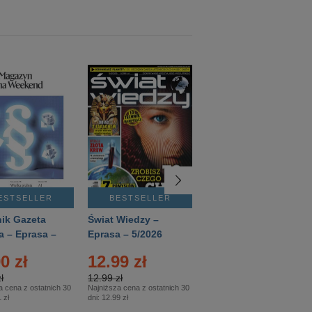
ESTSELLER
BESTSELLER
BESTSELLER
ik Gazeta
Świat Wiedzy –
T3 – Eprasa –
a – Eprasa –
Eprasa – 5/2026
4/2026
26
0 zł
12.99 zł
9.50 zł
ł
12.99 zł
9.50 zł
a cena z ostatnich 30
Najniższa cena z ostatnich 30
Najniższa cena z ostatnich 30
 zł
dni:
12.99 zł
dni:
11.90 zł