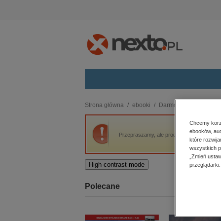
Kategorie
Strona główna
ebooki
Darmowe ebooki
Ch
budownictwo, aranżacja wnętrz
Chcemy korzy
ebooków, aud
biznesowe, branżowe, gospodarka
Przepraszamy, ale produkt „Chrześcijanin” 
które rozwij
darmowe wydania
wszystkich p
dzienniki
„Zmień ustaw
High-contrast mode
przeglądarki.
edukacja
hobby, sport, rozrywka
Polecane
komputery, internet, technologie,
informatyka
kobiece, lifestyle, kultura