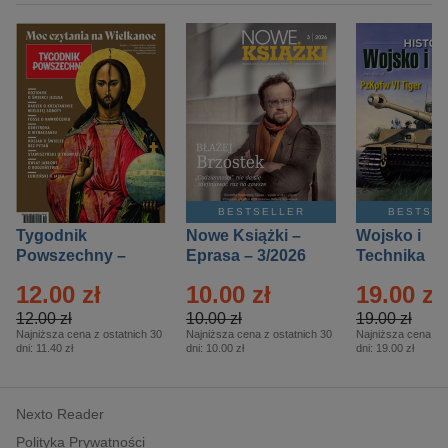
BESTSELLER
BESTSE
Tygodnik
Nowe Książki –
Wojsko i
Powszechny –
Eprasa – 3/2026
Technika
Eprasa – 14/2026
Historia – E
12.00 zł
10.00 zł
19.00 zł
– 2/2026
12.00 zł
10.00 zł
19.00 zł
Najniższa cena z ostatnich 30
Najniższa cena z ostatnich 30
Najniższa cena z o
dni:
11.40 zł
dni:
10.00 zł
dni:
19.00 zł
Nexto Reader
Polityka Prywatności