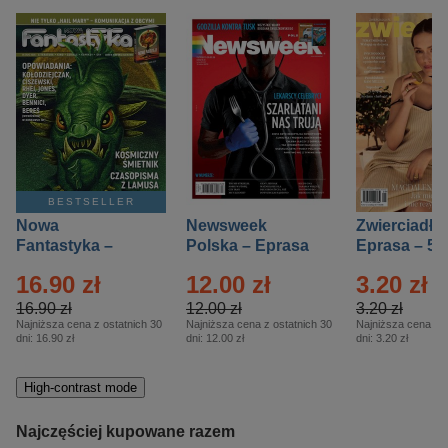
BESTSELLER
Nowa
Newsweek
Zwierciadło
Fantastyka –
Polska – Eprasa
Eprasa – 5/
Eprasa – 5/2026
– 13/2026
16.90 zł
12.00 zł
3.20 zł
16.90 zł
12.00 zł
3.20 zł
Najniższa cena z ostatnich 30
Najniższa cena z ostatnich 30
Najniższa cena z o
dni:
16.90 zł
dni:
12.00 zł
dni:
3.20 zł
High-contrast mode
Najczęściej kupowane razem