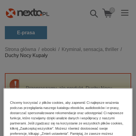
0
Pokaż/schowaj
wyszukiwarkę
E-prasa
Kategorie
Strona główna
ebooki
Kryminał, sensacja, thriller
Duchy Nocy Kupały
Zobacz wszystkie E-prasa
budownictwo, aranżacja wnętrz
biznesowe, branżowe, gospodarka
Przepraszamy, ale produkt „Duchy Nocy
darmowe wydania
Kupały” nie jest dostępny.
dzienniki
Chcemy korzystać z plików cookies, aby zapewnić Ci najlepsze wrażenia
podczas przeglądania naszego katalogu ebooków, audiobooków i e-prasy,
edukacja
High-contrast mode
dostarczać spersonalizowane rekomendacje oraz udostępniać Ci najnowsze
hobby, sport, rozrywka
funkcje, które rozwijamy dzięki analizie danych i współpracy z naszymi
partnerami. Jeśli zgadzasz się na korzystanie ze wszystkich plików cookies,
Polecane
komputery, internet, technologie, informatyka
kliknij „Zaakceptuj wszystkie”. Możesz również dostosować swoje
preferencje, klikając „Zmień ustawienia”. Pamiętaj, że zawsze możesz