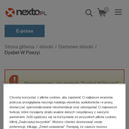
0
Pokaż/schowaj
wyszukiwarkę
E-prasa
Kategorie
Strona główna
ebooki
Darmowe ebooki
Dyabeł W Poezyi
Zobacz wszystkie E-prasa
budownictwo, aranżacja wnętrz
biznesowe, branżowe, gospodarka
Przepraszamy, ale produkt „Dyabeł W Poezyi”
darmowe wydania
nie jest dostępny.
dzienniki
Chcemy korzystać z plików cookies, aby zapewnić Ci najlepsze wrażenia
podczas przeglądania naszego katalogu ebooków, audiobooków i e-prasy,
edukacja
High-contrast mode
dostarczać spersonalizowane rekomendacje oraz udostępniać Ci najnowsze
hobby, sport, rozrywka
funkcje, które rozwijamy dzięki analizie danych i współpracy z naszymi
partnerami. Jeśli zgadzasz się na korzystanie ze wszystkich plików cookies,
Polecane
komputery, internet, technologie, informatyka
kliknij „Zaakceptuj wszystkie”. Możesz również dostosować swoje
preferencje, klikając „Zmień ustawienia”. Pamiętaj, że zawsze możesz