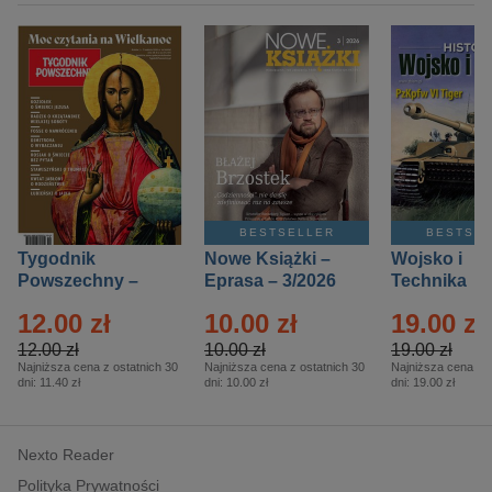
BESTSELLER
BESTSE
Tygodnik
Nowe Książki –
Wojsko i
Powszechny –
Eprasa – 3/2026
Technika
Eprasa – 14/2026
Historia – E
12.00 zł
10.00 zł
19.00 zł
– 2/2026
12.00 zł
10.00 zł
19.00 zł
Najniższa cena z ostatnich 30
Najniższa cena z ostatnich 30
Najniższa cena z o
dni:
11.40 zł
dni:
10.00 zł
dni:
19.00 zł
Nexto Reader
Polityka Prywatności