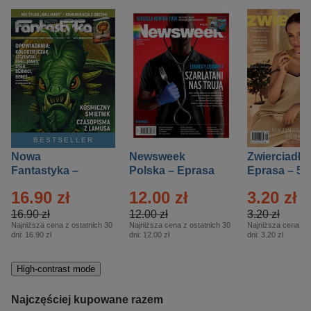
BESTSELLER
Nowa
Newsweek
Zwierciadło
Fantastyka –
Polska – Eprasa
Eprasa – 5/
Eprasa – 5/2026
– 13/2026
16.90 zł
12.00 zł
3.20 zł
16.90 zł
12.00 zł
3.20 zł
Najniższa cena z ostatnich 30
Najniższa cena z ostatnich 30
Najniższa cena z o
dni:
16.90 zł
dni:
12.00 zł
dni:
3.20 zł
High-contrast mode
Najczęściej kupowane razem