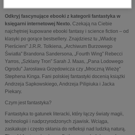
kobiece, lifestyle, kultura
fiction.
Poznaj najlepszą fantastykę
polityka, społeczno-informacyjne
Odkryj fascynujące ebooki z kategorii fantastyka w
psychologiczne
księgarni internetowej Nexto.
Czekają na Ciebie
najchętniej kupowane ebooki fantasy i science fiction – od
inne
klasyki po gorące bestsellery. Znajdziesz tu „Władcę
popularno-naukowe
Pierścieni” J.R.R. Tolkiena, „Archiwum Burzowego
historia
Światła” Brandona Sandersona, „Fourth Wing” Rebecci
zdrowie
Yarros, „Szklany Tron” Sarah J. Maas, „Pana Lodowego
religie
Ogrodu” Jarosława Grzędowicza czy „Mroczną Wieżę”
Stephena Kinga. Fani polskiej fantastyki docenią książki
Andrzeja Sapkowskiego, Andrzeja Pilipiuka i Jacka
Piekary.
Czym jest fantastyka?
Fantastyka to gatunek literacki, który łączy światy magii,
technologii i nadprzyrodzonych zjawisk. Wciąga,
zaskakuje i często skłania do refleksji nad ludzką naturą.