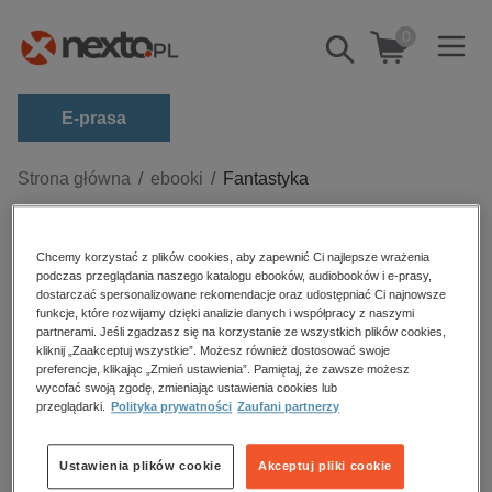
0
Pokaż/schowaj
wyszukiwarkę
E-prasa
Kategorie
Strona główna
ebooki
Fantastyka
Zobacz wszystkie E-prasa
Fantastyka – ebooki
Chcemy korzystać z plików cookies, aby zapewnić Ci najlepsze wrażenia
budownictwo, aranżacja wnętrz
podczas przeglądania naszego katalogu ebooków, audiobooków i e-prasy,
biznesowe, branżowe, gospodarka
dostarczać spersonalizowane rekomendacje oraz udostępniać Ci najnowsze
funkcje, które rozwijamy dzięki analizie danych i współpracy z naszymi
darmowe wydania
partnerami. Jeśli zgadzasz się na korzystanie ze wszystkich plików cookies,
Sortowanie
Filtrowanie
kliknij „Zaakceptuj wszystkie”. Możesz również dostosować swoje
dzienniki
preferencje, klikając „Zmień ustawienia”. Pamiętaj, że zawsze możesz
wycofać swoją zgodę, zmieniając ustawienia cookies lub
edukacja
Brak produktów.
przeglądarki.
Polityka prywatności
Zaufani partnerzy
hobby, sport, rozrywka
komputery, internet, technologie, informatyka
Ustawienia plików cookie
Akceptuj pliki cookie
Ebooki fantastyczne – bestsellery fantasy i science