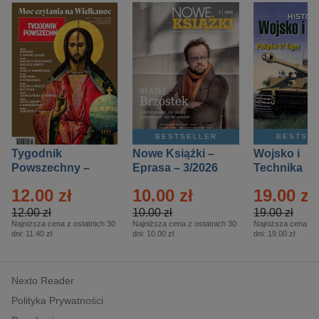
BESTSELLER
BESTSE
Tygodnik
Nowe Książki –
Wojsko i
Powszechny –
Eprasa – 3/2026
Technika
Eprasa – 14/2026
Historia – E
12.00 zł
10.00 zł
19.00 zł
– 2/2026
12.00 zł
10.00 zł
19.00 zł
Najniższa cena z ostatnich 30
Najniższa cena z ostatnich 30
Najniższa cena z o
dni:
11.40 zł
dni:
10.00 zł
dni:
19.00 zł
Nexto Reader
Polityka Prywatności