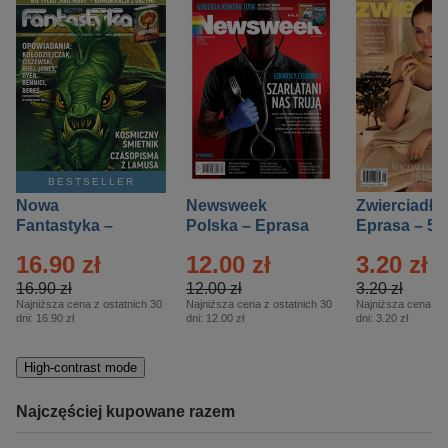
BESTSELLER
Nowa
Newsweek
Zwierciadło
Fantastyka –
Polska – Eprasa
Eprasa – 5/
Eprasa – 5/2026
– 13/2026
16.90 zł
12.00 zł
3.20 zł
16.90 zł
12.00 zł
3.20 zł
Najniższa cena z ostatnich 30
Najniższa cena z ostatnich 30
Najniższa cena z o
dni:
16.90 zł
dni:
12.00 zł
dni:
3.20 zł
High-contrast mode
Najczęściej kupowane razem