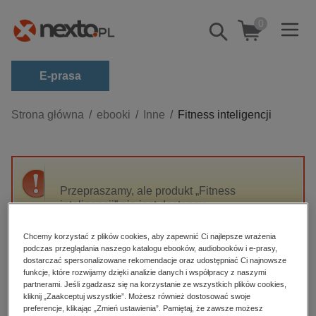
0
Pokaż/schowaj
wyszukiwarkę
E-prasa
Kategorie
Strona główna
ebooki
Inne
Fitness inteligencji
Zobacz wszystkie E-prasa
budownictwo, aranżacja wnętrz
biznesowe, branżowe, gospodarka
Przepraszamy, ale produkt „Fitness
inteligencji” nie jest dostępny.
darmowe wydania
dzienniki
Chcemy korzystać z plików cookies, aby zapewnić Ci najlepsze wrażenia
High-contrast mode
podczas przeglądania naszego katalogu ebooków, audiobooków i e-prasy,
edukacja
dostarczać spersonalizowane rekomendacje oraz udostępniać Ci najnowsze
hobby, sport, rozrywka
funkcje, które rozwijamy dzięki analizie danych i współpracy z naszymi
Polecane
partnerami. Jeśli zgadzasz się na korzystanie ze wszystkich plików cookies,
komputery, internet, technologie, informatyka
kliknij „Zaakceptuj wszystkie”. Możesz również dostosować swoje
preferencje, klikając „Zmień ustawienia”. Pamiętaj, że zawsze możesz