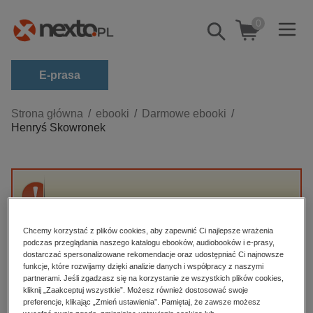
0
Pokaż/schowaj
wyszukiwarkę
E-prasa
Kategorie
Strona główna
ebooki
Darmowe ebooki
Henryś Skowronek
Zobacz wszystkie E-prasa
budownictwo, aranżacja wnętrz
biznesowe, branżowe, gospodarka
Przepraszamy, ale produkt „Henryś
darmowe wydania
Skowronek” nie jest dostępny.
dzienniki
Chcemy korzystać z plików cookies, aby zapewnić Ci najlepsze wrażenia
podczas przeglądania naszego katalogu ebooków, audiobooków i e-prasy,
edukacja
dostarczać spersonalizowane rekomendacje oraz udostępniać Ci najnowsze
High-contrast mode
funkcje, które rozwijamy dzięki analizie danych i współpracy z naszymi
hobby, sport, rozrywka
partnerami. Jeśli zgadzasz się na korzystanie ze wszystkich plików cookies,
Polecane
kliknij „Zaakceptuj wszystkie”. Możesz również dostosować swoje
komputery, internet, technologie, informatyka
preferencje, klikając „Zmień ustawienia”. Pamiętaj, że zawsze możesz