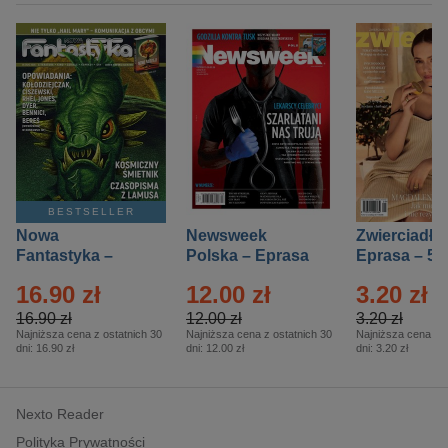
BESTSELLER
Nowa
Newsweek
Zwierciadło
Fantastyka –
Polska – Eprasa
Eprasa – 5/
Eprasa – 5/2026
– 13/2026
16.90 zł
12.00 zł
3.20 zł
16.90 zł
12.00 zł
3.20 zł
Najniższa cena z ostatnich 30
Najniższa cena z ostatnich 30
Najniższa cena z o
dni:
16.90 zł
dni:
12.00 zł
dni:
3.20 zł
Nexto Reader
Polityka Prywatności