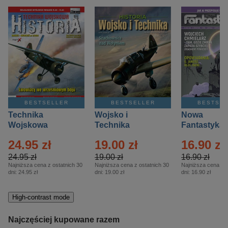
BESTSELLER
BESTSELLER
BESTSE
Technika
Wojsko i
Nowa
Wojskowa
Technika
Fantastyka 
Historia – Eprasa
Historia Wydanie
Eprasa – 4/
24.95 zł
19.00 zł
16.90 zł
– 2/2026
Specjalne –
Eprasa – 2/2026
24.95 zł
19.00 zł
16.90 zł
Najniższa cena z ostatnich 30
Najniższa cena z ostatnich 30
Najniższa cena z o
dni:
24.95 zł
dni:
19.00 zł
dni:
16.90 zł
High-contrast mode
Najczęściej kupowane razem