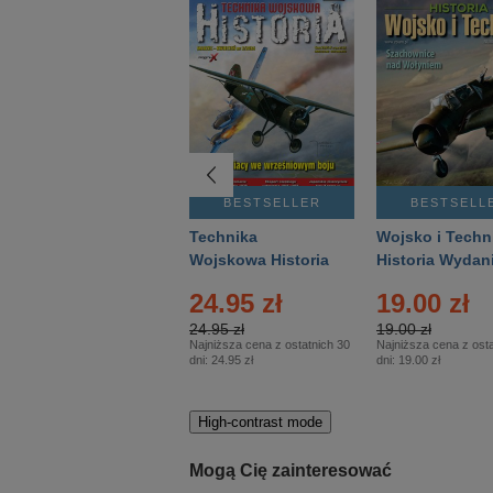
BESTSELLER
BESTSELLER
BESTSELL
Gość Niedzielny -
Technika
Wojsko i Techn
Warszawski –
Wojskowa Historia
Historia Wydan
Eprasa – 14/2026
– Eprasa – 2/2026
Specjalne – Ep
4.00 zł
24.95 zł
19.00 zł
– 2/2026
4.00 zł
24.95 zł
19.00 zł
Najniższa cena z ostatnich 30
Najniższa cena z ostatnich 30
Najniższa cena z osta
dni:
3.80 zł
dni:
24.95 zł
dni:
19.00 zł
High-contrast mode
Mogą Cię zainteresować