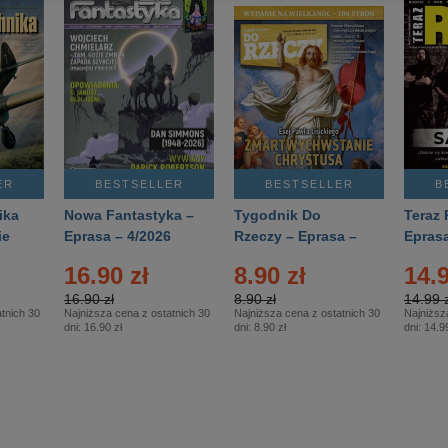
ER
BESTSELLER
BESTSELLER
B
ika
Nowa Fantastyka –
Tygodnik Do
Teraz 
ie
Eprasa – 4/2026
Rzeczy – Eprasa –
Eprasa
rasa
14/2026
16.90 zł
8.90 zł
14.9
16.90 zł
8.90 zł
14.99 z
tnich 30
Najniższa cena z ostatnich 30
Najniższa cena z ostatnich 30
Najniższ
dni:
16.90 zł
dni:
8.90 zł
dni:
14.99