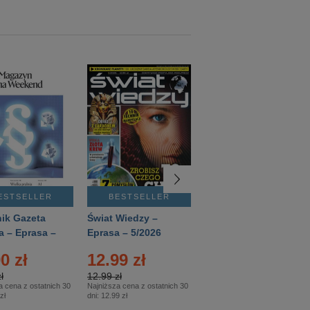
ESTSELLER
BESTSELLER
BESTSELLER
ik Gazeta
Świat Wiedzy –
T3 – Eprasa –
a – Eprasa –
Eprasa – 5/2026
4/2026
26
0 zł
12.99 zł
9.50 zł
ł
12.99 zł
9.50 zł
a cena z ostatnich 30
Najniższa cena z ostatnich 30
Najniższa cena z ostatnich 30
zł
dni:
12.99 zł
dni:
11.90 zł