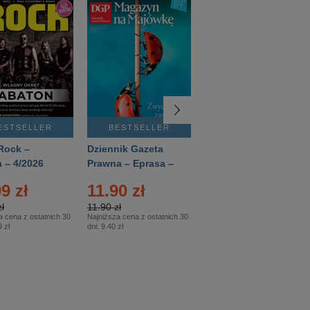
ESTSELLER
BESTSELLER
BESTSELLER
Rock –
Dziennik Gazeta
Świat Wiedzy
 – 4/2026
Prawna – Eprasa –
Historia – Eprasa –
83/2026
2/2026
9 zł
11.90 zł
13.99 zł
ł
11.90 zł
13.99 zł
a cena z ostatnich 30
Najniższa cena z ostatnich 30
Najniższa cena z ostatnich 30
 zł
dni:
9.40 zł
dni:
13.99 zł