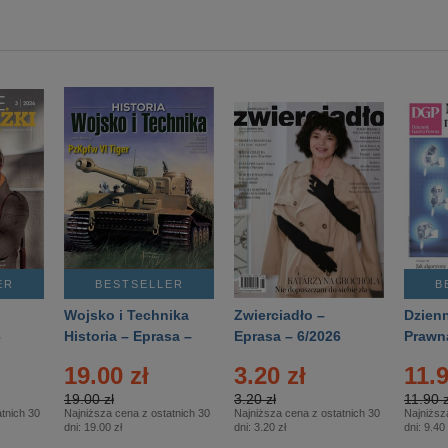
ER
BESTSELLER
B
Wojsko i Technika
Zwierciadło –
Dzienn
6
Historia – Eprasa –
Eprasa – 6/2026
Prawn
2/2026
74/20
19.00 zł
3.20 zł
11.9
19.00 zł
3.20 zł
11.90 z
tnich 30
Najniższa cena z ostatnich 30
Najniższa cena z ostatnich 30
Najniższ
dni:
19.00 zł
dni:
3.20 zł
dni:
9.40 