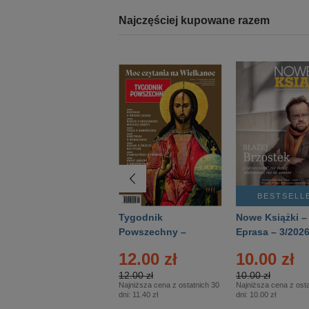
Najczęściej kupowane razem
BESTSELLER
BESTSELL
Technika
Tygodnik
Nowe Książki –
Wojskowa Historia
Powszechny –
Eprasa – 3/202
- Numer specjalny
Eprasa – 14/2026
24.95 zł
12.00 zł
10.00 zł
– Eprasa – 2/2026
24.95 zł
12.00 zł
10.00 zł
Najniższa cena z ostatnich 30
Najniższa cena z ostatnich 30
Najniższa cena z osta
dni:
24.95 zł
dni:
11.40 zł
dni:
10.00 zł