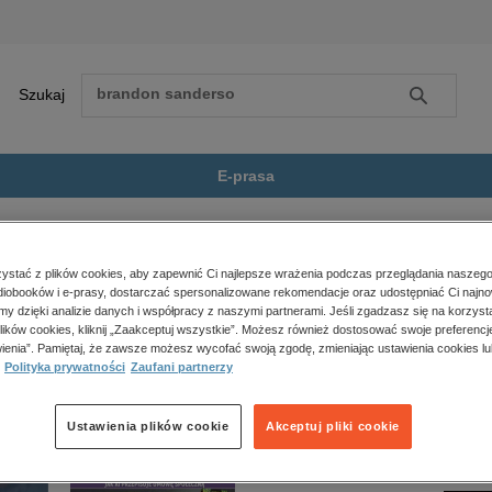
Szukaj
Szukaj
E-prasa
ota
Zobacz wszystkie E-prasa
polityka, społeczno-informacyjne
stać z plików cookies, aby zapewnić Ci najlepsze wrażenia podczas przeglądania naszego
iobooków i e-prasy, dostarczać spersonalizowane rekomendacje oraz udostępniać Ci najno
psychologiczne
t dostępny.
amy dzięki analizie danych i współpracy z naszymi partnerami. Jeśli zgadzasz się na korzyst
inne
lików cookies, kliknij „Zaakceptuj wszystkie”. Możesz również dostosować swoje preferencje
popularno-naukowe
ienia”. Pamiętaj, że zawsze możesz wycofać swoją zgodę, zmieniając ustawienia cookies lu
Polityka prywatności
Zaufani partnerzy
historia
zdrowie
religie
Ustawienia plików cookie
Akceptuj pliki cookie