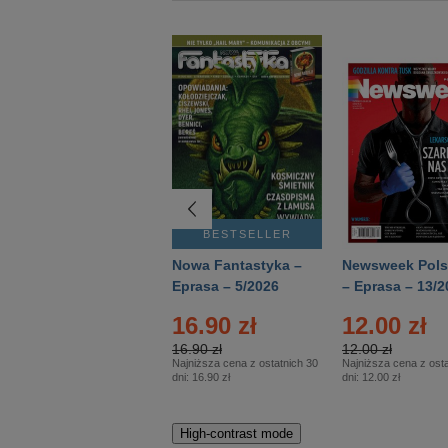
BESTSELLER
BESTSELLER
Deutsch Aktuell –
Nowa Fantastyka –
Newsweek Pols
Eprasa – 2/2026
Eprasa – 5/2026
– Eprasa – 13/2
22.90 zł
16.90 zł
12.00 zł
22.90 zł
16.90 zł
12.00 zł
Najniższa cena z ostatnich 30
Najniższa cena z ostatnich 30
Najniższa cena z osta
dni:
22.90 zł
dni:
16.90 zł
dni:
12.00 zł
High-contrast mode