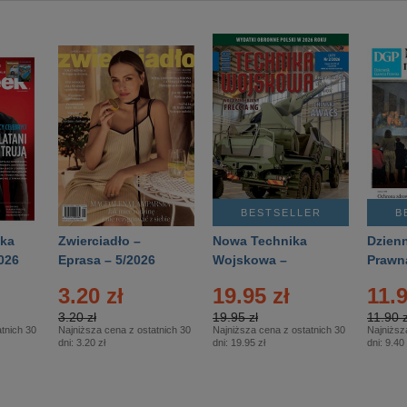
BESTSELLER
B
ka
Zwierciadło –
Nowa Technika
Dzienn
026
Eprasa – 5/2026
Wojskowa –
Prawn
Eprasa – 2/2026
65/20
3.20 zł
19.95 zł
11.9
3.20 zł
19.95 zł
11.90 z
tnich 30
Najniższa cena z ostatnich 30
Najniższa cena z ostatnich 30
Najniższ
dni:
3.20 zł
dni:
19.95 zł
dni:
9.40 