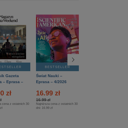
ESTSELLER
BESTSELLER
BESTSELLER
ik Gazeta
Świat Nauki –
Mówią Wieki –
a – Eprasa –
Eprasa – 4/2026
Eprasa – 3/2026
26
0 zł
16.99 zł
12.50 zł
ł
16.99 zł
12.50 zł
a cena z ostatnich 30
Najniższa cena z ostatnich 30
Najniższa cena z ostatnich 30
zł
dni:
16.99 zł
dni:
12.50 zł