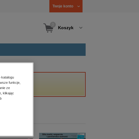
Twoje konto
0
Koszyk
 katalogu
wsze funkcje,
anie ze
, klikając
b