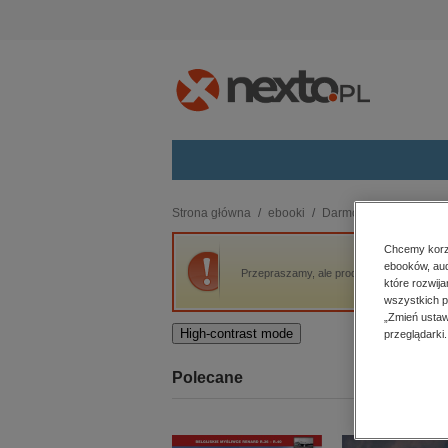
Kategorie
Strona główna
ebooki
Darmowe ebooki
Ist
budownictwo, aranżacja wnętrz
Chcemy korzy
ebooków, aud
biznesowe, branżowe, gospodarka
Przepraszamy, ale produkt „Istota” nie jes
które rozwij
darmowe wydania
wszystkich p
dzienniki
„Zmień ustaw
High-contrast mode
przeglądarki.
edukacja
hobby, sport, rozrywka
Polecane
komputery, internet, technologie,
informatyka
kobiece, lifestyle, kultura