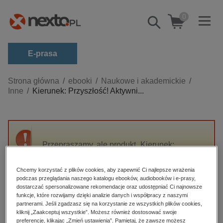
0
Pokaż/schowaj
wyszukiwarkę
E-prasa
Kategorie
Strona główna
ebooki
Naukowe i akademickie
Inne
Kierunek: Przyszłość! Aktywni...
Zobacz wszystkie E-prasa
budownictwo, aranżacja wnętrz
biznesowe, branżowe, gospodarka
Przepraszamy, ale produkt „Kierunek:
darmowe wydania
Przyszłość! Aktywni młodzi obywatele” nie jest
dzienniki
dostępny.
Chcemy korzystać z plików cookies, aby zapewnić Ci najlepsze wrażenia
edukacja
podczas przeglądania naszego katalogu ebooków, audiobooków i e-prasy,
dostarczać spersonalizowane rekomendacje oraz udostępniać Ci najnowsze
High-contrast mode
hobby, sport, rozrywka
funkcje, które rozwijamy dzięki analizie danych i współpracy z naszymi
partnerami. Jeśli zgadzasz się na korzystanie ze wszystkich plików cookies,
komputery, internet, technologie, informatyka
kliknij „Zaakceptuj wszystkie”. Możesz również dostosować swoje
Polecane
preferencje, klikając „Zmień ustawienia”. Pamiętaj, że zawsze możesz