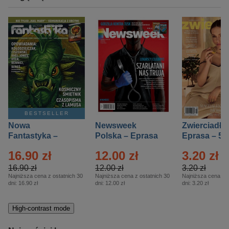
BESTSELLER
Nowa
Newsweek
Zwierciadło
Fantastyka –
Polska – Eprasa
Eprasa – 5/
Eprasa – 5/2026
– 13/2026
16.90 zł
12.00 zł
3.20 zł
16.90 zł
12.00 zł
3.20 zł
Najniższa cena z ostatnich 30
Najniższa cena z ostatnich 30
Najniższa cena z o
dni:
16.90 zł
dni:
12.00 zł
dni:
3.20 zł
High-contrast mode