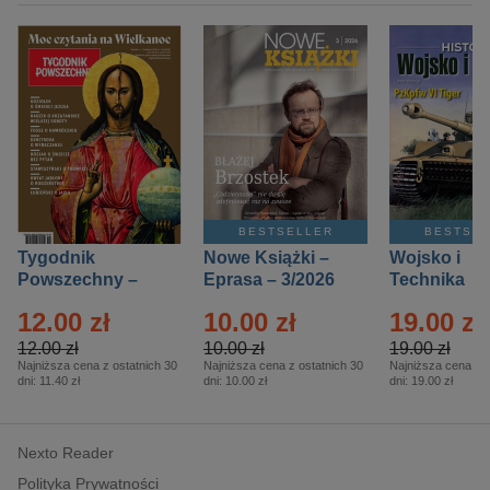
BESTSELLER
BESTSE
Tygodnik
Nowe Książki –
Wojsko i
Powszechny –
Eprasa – 3/2026
Technika
Eprasa – 14/2026
Historia – E
12.00 zł
10.00 zł
19.00 zł
– 2/2026
12.00 zł
10.00 zł
19.00 zł
Najniższa cena z ostatnich 30
Najniższa cena z ostatnich 30
Najniższa cena z o
dni:
11.40 zł
dni:
10.00 zł
dni:
19.00 zł
Nexto Reader
Polityka Prywatności