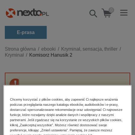
0
Pokaż/schowaj
wyszukiwarkę
E-prasa
Kategorie
Strona główna
ebooki
Kryminał, sensacja, thriller
Kryminał
Komisorz Hanusik 2
Zobacz wszystkie E-prasa
budownictwo, aranżacja wnętrz
biznesowe, branżowe, gospodarka
Przepraszamy, ale produkt „Komisorz Hanusik
darmowe wydania
2” nie jest dostępny.
dzienniki
Chcemy korzystać z plików cookies, aby zapewnić Ci najlepsze wrażenia
podczas przeglądania naszego katalogu ebooków, audiobooków i e-prasy,
edukacja
dostarczać spersonalizowane rekomendacje oraz udostępniać Ci najnowsze
High-contrast mode
funkcje, które rozwijamy dzięki analizie danych i współpracy z naszymi
hobby, sport, rozrywka
partnerami. Jeśli zgadzasz się na korzystanie ze wszystkich plików cookies,
Polecane
kliknij „Zaakceptuj wszystkie”. Możesz również dostosować swoje
komputery, internet, technologie, informatyka
preferencje, klikając „Zmień ustawienia”. Pamiętaj, że zawsze możesz