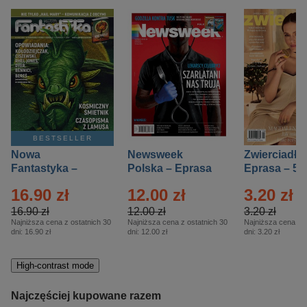
BESTSELLER
Nowa
Newsweek
Zwierciadło
Fantastyka –
Polska – Eprasa
Eprasa – 5/
Eprasa – 5/2026
– 13/2026
16.90 zł
12.00 zł
3.20 zł
16.90 zł
12.00 zł
3.20 zł
Najniższa cena z ostatnich 30
Najniższa cena z ostatnich 30
Najniższa cena z o
dni:
16.90 zł
dni:
12.00 zł
dni:
3.20 zł
High-contrast mode
Najczęściej kupowane razem