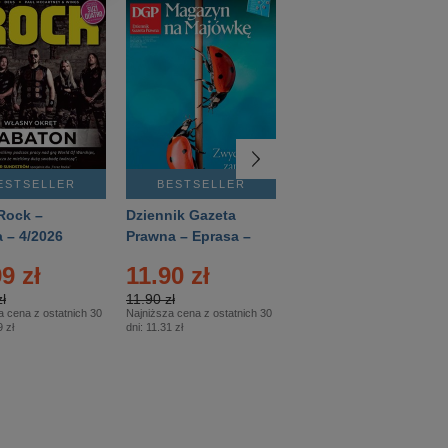
ESTSELLER
BESTSELLER
BESTSELLER
Rock –
Dziennik Gazeta
Świat Wiedzy
 – 4/2026
Prawna – Eprasa –
Historia – Eprasa –
83/2026
2/2026
9 zł
11.90 zł
13.99 zł
ł
11.90 zł
13.99 zł
a cena z ostatnich 30
Najniższa cena z ostatnich 30
Najniższa cena z ostatnich 30
 zł
dni:
11.31 zł
dni:
13.99 zł