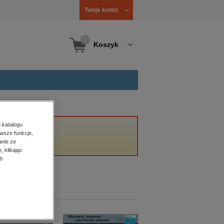
Twoje konto
0
Koszyk
 katalogu
wsze funkcje,
anie ze
, klikając
b