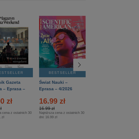
ESTSELLER
BESTSELLER
BESTSELLER
ik Gazeta
Świat Nauki –
Mówią Wieki –
a – Eprasa –
Eprasa – 4/2026
Eprasa – 3/2026
26
0 zł
16.99 zł
12.50 zł
ł
16.99 zł
12.50 zł
a cena z ostatnich 30
Najniższa cena z ostatnich 30
Najniższa cena z ostatnich 30
 zł
dni:
16.99 zł
dni:
12.50 zł