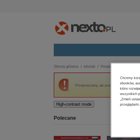
Kategorie
Strona główna
ebooki
Powieść
Kraina mgi
budownictwo, aranżacja wnętrz
Chcemy korzy
ebooków, aud
biznesowe, branżowe, gospodarka
Przepraszamy, ale produkt „Kraina mgieł” n
które rozwij
darmowe wydania
wszystkich p
dzienniki
„Zmień ustaw
High-contrast mode
przeglądarki.
edukacja
hobby, sport, rozrywka
Polecane
komputery, internet, technologie,
informatyka
kobiece, lifestyle, kultura