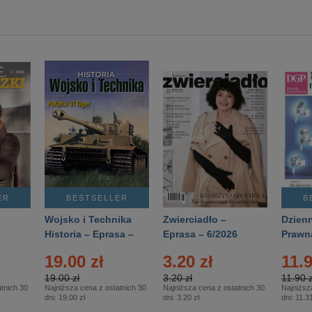
ER
BESTSELLER
B
Wojsko i Technika
Zwierciadło –
Dzienn
6
Historia – Eprasa –
Eprasa – 6/2026
Prawn
2/2026
74/20
19.00 zł
3.20 zł
11.9
19.00 zł
3.20 zł
11.90 z
tnich 30
Najniższa cena z ostatnich 30
Najniższa cena z ostatnich 30
Najniższ
dni:
19.00 zł
dni:
3.20 zł
dni:
11.31