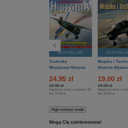
BESTSELLER
BESTSELLER
BESTSELL
Gość Niedzielny -
Technika
Wojsko i Techn
Warszawski –
Wojskowa Historia
Historia Wydan
Eprasa – 14/2026
– Eprasa – 2/2026
Specjalne – Ep
4.00 zł
24.95 zł
19.00 zł
– 2/2026
4.00 zł
24.95 zł
19.00 zł
Najniższa cena z ostatnich 30
Najniższa cena z ostatnich 30
Najniższa cena z osta
dni:
3.80 zł
dni:
24.95 zł
dni:
19.00 zł
High-contrast mode
Mogą Cię zainteresować