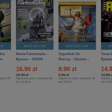
ER
BESTSELLER
BESTSELLER
B
ika
Nowa Fantastyka –
Tygodnik Do
Teraz 
ie
Eprasa – 4/2026
Rzeczy – Eprasa –
Eprasa
rasa
14/2026
16.90 zł
8.90 zł
14.9
16.90 zł
8.90 zł
14.99 z
tnich 30
Najniższa cena z ostatnich 30
Najniższa cena z ostatnich 30
Najniższ
dni:
16.90 zł
dni:
8.90 zł
dni:
14.99