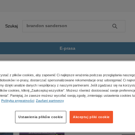
Szukaj
Szukaj
E-prasa
eł
Zobacz wszystkie E-prasa
polityka, społeczno-informacyjne
stać z plików cookies, aby zapewnić Ci najlepsze wrażenia podczas przeglądania naszego
iobooków i e-prasy, dostarczać spersonalizowane rekomendacje oraz udostępniać Ci najno
psychologiczne
ie jest dostępny.
amy dzięki analizie danych i współpracy z naszymi partnerami. Jeśli zgadzasz się na korzyst
inne
lików cookies, kliknij „Zaakceptuj wszystkie”. Możesz również dostosować swoje preferencje
popularno-naukowe
ienia”. Pamiętaj, że zawsze możesz wycofać swoją zgodę, zmieniając ustawienia cookies lu
Polityka prywatności
Zaufani partnerzy
historia
zdrowie
religie
Ustawienia plików cookie
Akceptuj pliki cookie