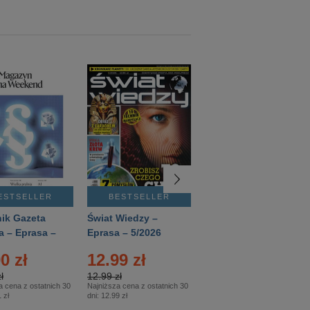
ESTSELLER
BESTSELLER
BESTSELLER
ik Gazeta
Świat Wiedzy –
T3 – Eprasa –
a – Eprasa –
Eprasa – 5/2026
4/2026
26
0 zł
12.99 zł
9.50 zł
ł
12.99 zł
9.50 zł
a cena z ostatnich 30
Najniższa cena z ostatnich 30
Najniższa cena z ostatnich 30
 zł
dni:
12.99 zł
dni:
11.90 zł