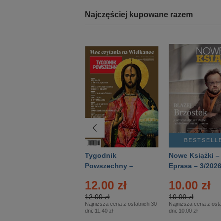
Najczęściej kupowane razem
BESTSELLER
BESTSELL
Technika
Tygodnik
Nowe Książki –
Wojskowa Historia
Powszechny –
Eprasa – 3/202
- Numer specjalny
Eprasa – 14/2026
12.00 zł
10.00 zł
– Eprasa – 2/2026
12.00 zł
10.00 zł
Najniższa cena z ostatnich 30
Najniższa cena z osta
dni:
11.40 zł
dni:
10.00 zł