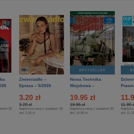
BESTSELLER
B
ka
Zwierciadło –
Nowa Technika
Dzienn
026
Eprasa – 5/2026
Wojskowa –
Prawn
Eprasa – 2/2026
65/20
3.20 zł
19.95 zł
11.9
3.20 zł
19.95 zł
11.90 z
tnich 30
Najniższa cena z ostatnich 30
Najniższa cena z ostatnich 30
Najniższ
dni:
3.20 zł
dni:
19.95 zł
dni:
11.31