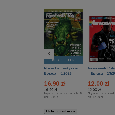
BESTSELLER
BESTSELLER
Deutsch Aktuell –
Nowa Fantastyka –
Newsweek Pols
Eprasa – 2/2026
Eprasa – 5/2026
– Eprasa – 13/2
16.90 zł
12.00 zł
16.90 zł
12.00 zł
Najniższa cena z ostatnich 30
Najniższa cena z osta
dni:
16.90 zł
dni:
12.00 zł
High-contrast mode