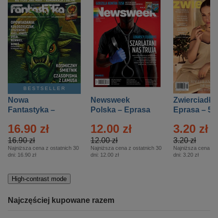
BESTSELLER
Nowa
Newsweek
Zwierciadło
Fantastyka –
Polska – Eprasa
Eprasa – 5/
Eprasa – 5/2026
– 13/2026
16.90 zł
12.00 zł
3.20 zł
16.90 zł
12.00 zł
3.20 zł
Najniższa cena z ostatnich 30
Najniższa cena z ostatnich 30
Najniższa cena z o
dni:
16.90 zł
dni:
12.00 zł
dni:
3.20 zł
High-contrast mode
Najczęściej kupowane razem