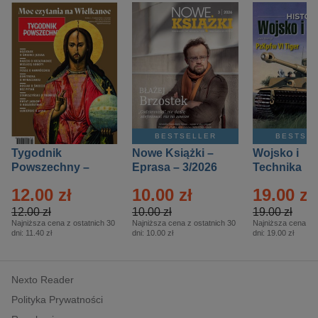
BESTSELLER
BESTSE
Tygodnik
Nowe Książki –
Wojsko i
Powszechny –
Eprasa – 3/2026
Technika
Eprasa – 14/2026
Historia – E
12.00 zł
10.00 zł
19.00 zł
– 2/2026
12.00 zł
10.00 zł
19.00 zł
Najniższa cena z ostatnich 30
Najniższa cena z ostatnich 30
Najniższa cena z o
dni:
11.40 zł
dni:
10.00 zł
dni:
19.00 zł
Nexto Reader
Polityka Prywatności