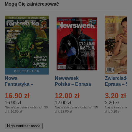
Mogą Cię zainteresować
BESTSELLER
Nowa
Newsweek
Zwierciadło
Fantastyka –
Polska – Eprasa
Eprasa – 5/
Eprasa – 5/2026
– 13/2026
16.90 zł
12.00 zł
3.20 zł
16.90 zł
12.00 zł
3.20 zł
Najniższa cena z ostatnich 30
Najniższa cena z ostatnich 30
Najniższa cena z o
dni:
16.90 zł
dni:
12.00 zł
dni:
3.20 zł
High-contrast mode