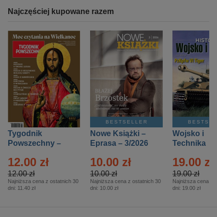
Najczęściej kupowane razem
BESTSELLER
BESTSE
Tygodnik
Nowe Książki –
Wojsko i
Powszechny –
Eprasa – 3/2026
Technika
Eprasa – 14/2026
Historia – E
12.00 zł
10.00 zł
19.00 zł
– 2/2026
12.00 zł
10.00 zł
19.00 zł
Najniższa cena z ostatnich 30
Najniższa cena z ostatnich 30
Najniższa cena z o
dni:
11.40 zł
dni:
10.00 zł
dni:
19.00 zł