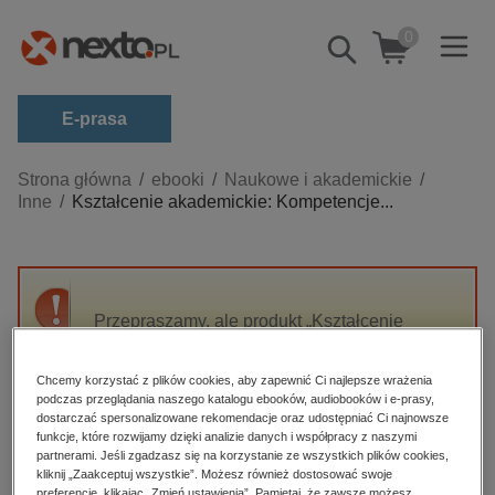
0
Pokaż/schowaj
wyszukiwarkę
E-prasa
Kategorie
Strona główna
ebooki
Naukowe i akademickie
Inne
Kształcenie akademickie: Kompetencje...
Zobacz wszystkie E-prasa
budownictwo, aranżacja wnętrz
biznesowe, branżowe, gospodarka
Przepraszamy, ale produkt „Kształcenie
darmowe wydania
akademickie: Kompetencje nauczyciela w
dzienniki
świetle współczesnych wyzwań szkoły
Chcemy korzystać z plików cookies, aby zapewnić Ci najlepsze wrażenia
wyższej” nie jest dostępny.
edukacja
podczas przeglądania naszego katalogu ebooków, audiobooków i e-prasy,
dostarczać spersonalizowane rekomendacje oraz udostępniać Ci najnowsze
hobby, sport, rozrywka
funkcje, które rozwijamy dzięki analizie danych i współpracy z naszymi
High-contrast mode
partnerami. Jeśli zgadzasz się na korzystanie ze wszystkich plików cookies,
komputery, internet, technologie, informatyka
kliknij „Zaakceptuj wszystkie”. Możesz również dostosować swoje
preferencje, klikając „Zmień ustawienia”. Pamiętaj, że zawsze możesz