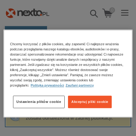
0
Pokaż/schowaj
wyszukiwarkę
E-prasa
Chcemy korzystać z plików cookies, aby zapewnić Ci najlepsze wrażenia
Kategorie
Strona główna
Danuta Konieczka-Śliwińska
podczas przeglądania naszego katalogu ebooków, audiobooków i e-prasy,
dostarczać spersonalizowane rekomendacje oraz udostępniać Ci najnowsze
Zobacz wszystkie E-prasa
funkcje, które rozwijamy dzięki analizie danych i współpracy z naszymi
partnerami. Jeśli zgadzasz się na korzystanie ze wszystkich plików cookies,
Danuta Konieczka-Śliwińska
kliknij „Zaakceptuj wszystkie”. Możesz również dostosować swoje
budownictwo, aranżacja wnętrz
preferencje, klikając „Zmień ustawienia”. Pamiętaj, że zawsze możesz
wycofać swoją zgodę, zmieniając ustawienia cookies lub
biznesowe, branżowe, gospodarka
przeglądarki.
Polityka prywatności
Zaufani partnerzy
darmowe wydania
Sortowanie
Filtrowanie
dzienniki
Ustawienia plików cookie
Akceptuj pliki cookie
edukacja
Fraza "
Danuta Konieczka-Śliwińska
" nie
hobby, sport, rozrywka
została odnaleziona w żadnej publikacji.
komputery, internet, technologie, informatyka