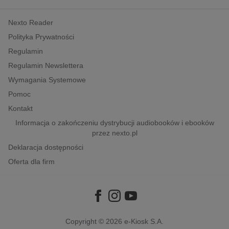
kobiece, lifestyle, kultura
Nexto Reader
polityka, społeczno-informacyjne
Polityka Prywatności
psychologiczne
Regulamin
inne
Regulamin Newslettera
popularno-naukowe
Wymagania Systemowe
historia
Pomoc
zdrowie
Kontakt
religie
Informacja o zakończeniu dystrybucji audiobooków i ebooków
przez nexto.pl
Deklaracja dostępności
Oferta dla firm
Copyright © 2026
e-Kiosk S.A.