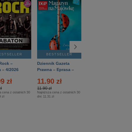
ESTSELLER
BESTSELLER
BESTSELLER
Rock –
Dziennik Gazeta
Świat Wiedzy
 – 4/2026
Prawna – Eprasa –
Historia – Eprasa –
83/2026
2/2026
9 zł
11.90 zł
13.99 zł
ł
11.90 zł
13.99 zł
a cena z ostatnich 30
Najniższa cena z ostatnich 30
Najniższa cena z ostatnich 30
 zł
dni:
11.31 zł
dni:
13.99 zł