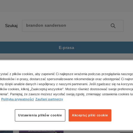
Szukaj
Szukaj
E-prasa
ryka Francuska I
Zobacz wszystkie E-prasa
polityka, społeczno-informacyjne
stać z plików cookies, aby zapewnić Ci najlepsze wrażenia podczas przeglądania naszego
iobooków i e-prasy, dostarczać spersonalizowane rekomendacje oraz udostępniać Ci najno
psychologiczne
ka I” nie jest dostępny.
amy dzięki analizie danych i współpracy z naszymi partnerami. Jeśli zgadzasz się na korzyst
inne
lików cookies, kliknij „Zaakceptuj wszystkie”. Możesz również dostosować swoje preferencje
popularno-naukowe
ienia”. Pamiętaj, że zawsze możesz wycofać swoją zgodę, zmieniając ustawienia cookies lu
Polityka prywatności
Zaufani partnerzy
historia
zdrowie
religie
Ustawienia plików cookie
Akceptuj pliki cookie