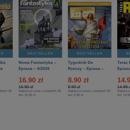
ER
BESTSELLER
BESTSELLER
B
ika
Nowa Fantastyka –
Tygodnik Do
Teraz 
ie
Eprasa – 4/2026
Rzeczy – Eprasa –
Eprasa
rasa
14/2026
16.90 zł
8.90 zł
14.9
16.90 zł
8.90 zł
14.99 z
tnich 30
Najniższa cena z ostatnich 30
Najniższa cena z ostatnich 30
Najniższ
dni:
16.90 zł
dni:
8.90 zł
dni:
14.99