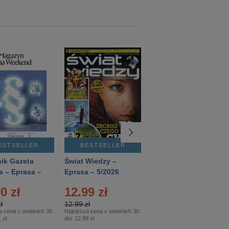
ESTSELLER
BESTSELLER
BESTSELLER
ik Gazeta
Świat Wiedzy –
T3 – Eprasa –
a – Eprasa –
Eprasa – 5/2026
4/2026
26
0 zł
12.99 zł
9.50 zł
ł
12.99 zł
9.50 zł
a cena z ostatnich 30
Najniższa cena z ostatnich 30
Najniższa cena z ostatnich 30
 zł
dni:
12.99 zł
dni:
11.90 zł