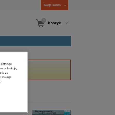
Twoje konto
0
Koszyk
 katalogu
wsze funkcje,
anie ze
, klikając
b