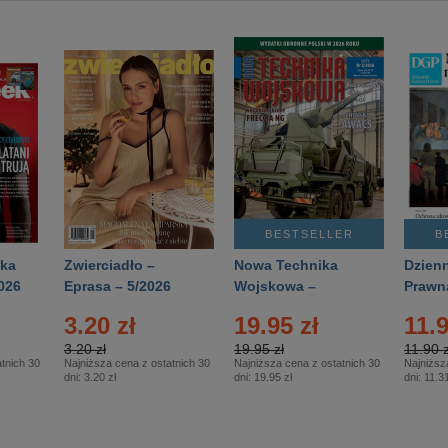
BESTSELLER
B
ka
Zwierciadło –
Nowa Technika
Dzienn
026
Eprasa – 5/2026
Wojskowa –
Prawn
Eprasa – 2/2026
65/20
3.20 zł
19.95 zł
11.9
3.20 zł
19.95 zł
11.90 z
tnich 30
Najniższa cena z ostatnich 30
Najniższa cena z ostatnich 30
Najniższ
dni:
3.20 zł
dni:
19.95 zł
dni:
11.31