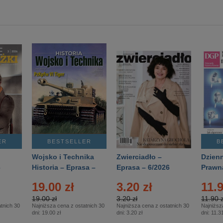
ER
BESTSELLER
B
Wojsko i Technika
Zwierciadło –
Dzienn
6
Historia – Eprasa –
Eprasa – 6/2026
Prawn
2/2026
74/20
19.00 zł
3.20 zł
11.9
19.00 zł
3.20 zł
11.90 z
tnich 30
Najniższa cena z ostatnich 30
Najniższa cena z ostatnich 30
Najniższ
dni:
19.00 zł
dni:
3.20 zł
dni:
11.31