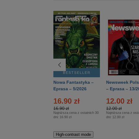
BESTSELLER
BESTSELLER
Deutsch Aktuell –
Nowa Fantastyka –
Newsweek Pols
Eprasa – 2/2026
Eprasa – 5/2026
– Eprasa – 13/2
16.90 zł
12.00 zł
16.90 zł
12.00 zł
Najniższa cena z ostatnich 30
Najniższa cena z osta
dni:
16.90 zł
dni:
12.00 zł
High-contrast mode