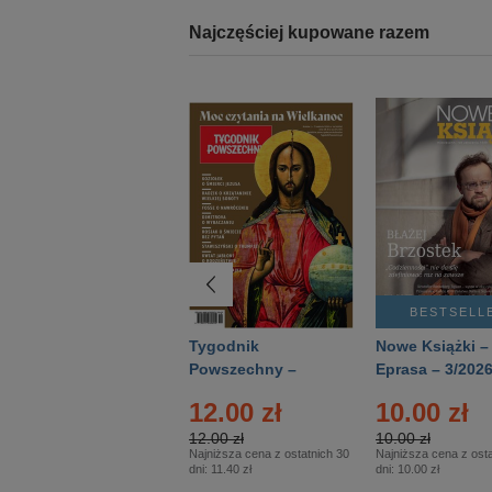
Najczęściej kupowane razem
BESTSELLER
BESTSELL
Technika
Tygodnik
Nowe Książki –
Wojskowa Historia
Powszechny –
Eprasa – 3/202
- Numer specjalny
Eprasa – 14/2026
12.00 zł
10.00 zł
– Eprasa – 2/2026
12.00 zł
10.00 zł
Najniższa cena z ostatnich 30
Najniższa cena z osta
dni:
11.40 zł
dni:
10.00 zł