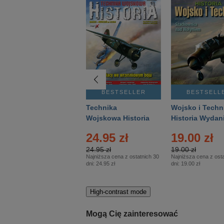
BESTSELLER
BESTSELLER
BESTSELL
Gość Niedzielny -
Technika
Wojsko i Techn
Warszawski –
Wojskowa Historia
Historia Wydan
Eprasa – 14/2026
– Eprasa – 2/2026
Specjalne – Ep
4.00 zł
24.95 zł
19.00 zł
– 2/2026
4.00 zł
24.95 zł
19.00 zł
Najniższa cena z ostatnich 30
Najniższa cena z ostatnich 30
Najniższa cena z osta
dni:
3.80 zł
dni:
24.95 zł
dni:
19.00 zł
High-contrast mode
Mogą Cię zainteresować