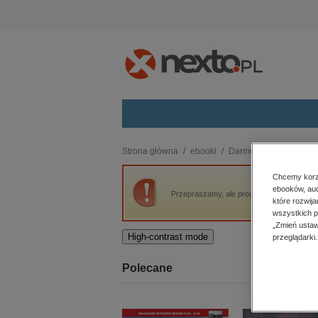
Kategorie
Strona główna
ebooki
Darmowe ebooki
Li
budownictwo, aranżacja wnętrz
Chcemy korzy
ebooków, aud
biznesowe, branżowe, gospodarka
Przepraszamy, ale produkt „Liryka Francus
które rozwij
darmowe wydania
wszystkich p
dzienniki
„Zmień ustaw
High-contrast mode
przeglądarki.
edukacja
hobby, sport, rozrywka
Polecane
komputery, internet, technologie,
informatyka
kobiece, lifestyle, kultura