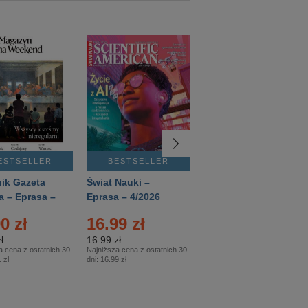
ESTSELLER
BESTSELLER
BESTSELLER
ik Gazeta
Świat Nauki –
Mówią Wieki –
a – Eprasa –
Eprasa – 4/2026
Eprasa – 3/2026
26
0 zł
16.99 zł
12.50 zł
ł
16.99 zł
12.50 zł
a cena z ostatnich 30
Najniższa cena z ostatnich 30
Najniższa cena z ostatnich 30
 zł
dni:
16.99 zł
dni:
12.50 zł