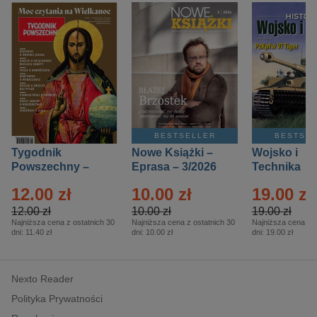
BESTSELLER
BESTSE
Tygodnik
Nowe Książki –
Wojsko i
Powszechny –
Eprasa – 3/2026
Technika
Eprasa – 14/2026
Historia – E
12.00 zł
10.00 zł
19.00 zł
– 2/2026
12.00 zł
10.00 zł
19.00 zł
Najniższa cena z ostatnich 30
Najniższa cena z ostatnich 30
Najniższa cena z o
dni:
11.40 zł
dni:
10.00 zł
dni:
19.00 zł
Nexto Reader
Polityka Prywatności