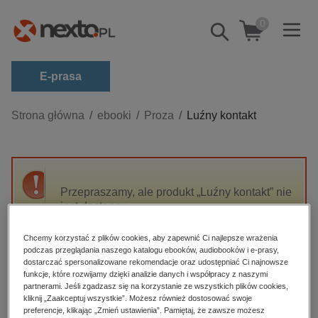
0
Pokaż/schowaj
wyszukiwarkę
E-prasa
Kategorie
Strona główna
ebooki
Proza
Luźny kontakt
Zobacz wszystkie E-prasa
budownictwo, aranżacja wnętrz
biznesowe, branżowe, gospodarka
Przepraszamy, ale produkt „Luźny kontakt” nie
jest dostępny.
darmowe wydania
dzienniki
Chcemy korzystać z plików cookies, aby zapewnić Ci najlepsze wrażenia
High-contrast mode
podczas przeglądania naszego katalogu ebooków, audiobooków i e-prasy,
edukacja
dostarczać spersonalizowane rekomendacje oraz udostępniać Ci najnowsze
hobby, sport, rozrywka
funkcje, które rozwijamy dzięki analizie danych i współpracy z naszymi
Polecane
partnerami. Jeśli zgadzasz się na korzystanie ze wszystkich plików cookies,
komputery, internet, technologie, informatyka
kliknij „Zaakceptuj wszystkie”. Możesz również dostosować swoje
preferencje, klikając „Zmień ustawienia”. Pamiętaj, że zawsze możesz