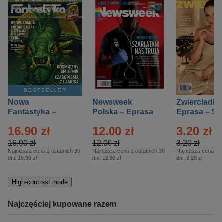
BESTSELLER
Nowa
Newsweek
Zwierciadło
Fantastyka –
Polska – Eprasa
Eprasa – 5/
Eprasa – 5/2026
– 13/2026
16.90 zł
12.00 zł
3.20 zł
16.90 zł
12.00 zł
3.20 zł
Najniższa cena z ostatnich 30
Najniższa cena z ostatnich 30
Najniższa cena z o
dni:
16.90 zł
dni:
12.00 zł
dni:
3.20 zł
High-contrast mode
Najczęściej kupowane razem