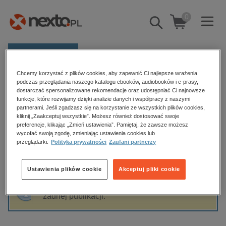
0
Pokaż/schowaj
wyszukiwarkę
E-prasa
Chcemy korzystać z plików cookies, aby zapewnić Ci najlepsze wrażenia
Kategorie
Strona główna
Wolf Haas
podczas przeglądania naszego katalogu ebooków, audiobooków i e-prasy,
dostarczać spersonalizowane rekomendacje oraz udostępniać Ci najnowsze
Zobacz wszystkie E-prasa
funkcje, które rozwijamy dzięki analizie danych i współpracy z naszymi
partnerami. Jeśli zgadzasz się na korzystanie ze wszystkich plików cookies,
Wolf Haas
kliknij „Zaakceptuj wszystkie”. Możesz również dostosować swoje
budownictwo, aranżacja wnętrz
preferencje, klikając „Zmień ustawienia”. Pamiętaj, że zawsze możesz
wycofać swoją zgodę, zmieniając ustawienia cookies lub
biznesowe, branżowe, gospodarka
przeglądarki.
Polityka prywatności
Zaufani partnerzy
darmowe wydania
Sortowanie
Filtrowanie
dzienniki
Ustawienia plików cookie
Akceptuj pliki cookie
edukacja
Fraza "
Wolf Haas
" nie została odnaleziona w
hobby, sport, rozrywka
żadnej publikacji.
komputery, internet, technologie, informatyka