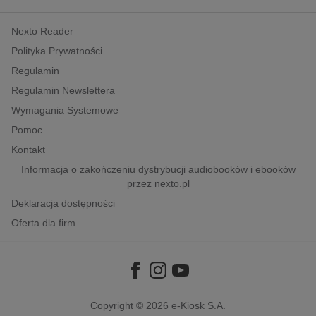
kobiece, lifestyle, kultura
Nexto Reader
polityka, społeczno-informacyjne
Polityka Prywatności
psychologiczne
Regulamin
inne
Regulamin Newslettera
popularno-naukowe
Wymagania Systemowe
historia
Pomoc
zdrowie
Kontakt
religie
Informacja o zakończeniu dystrybucji audiobooków i ebooków
przez nexto.pl
Deklaracja dostępności
Oferta dla firm
Copyright © 2026
e-Kiosk S.A.