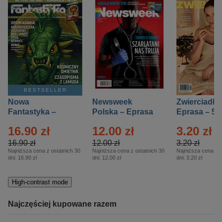
BESTSELLER
Nowa
Newsweek
Zwierciadło
Fantastyka –
Polska – Eprasa
Eprasa – 5/
Eprasa – 5/2026
– 13/2026
16.90 zł
12.00 zł
3.20 zł
16.90 zł
12.00 zł
3.20 zł
Najniższa cena z ostatnich 30
Najniższa cena z ostatnich 30
Najniższa cena z o
dni:
16.90 zł
dni:
12.00 zł
dni:
3.20 zł
High-contrast mode
Najczęściej kupowane razem