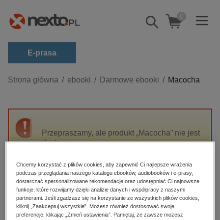
0
Pokaż/schowaj
wyszukiwarkę
E-prasa
Kategorie
Strona główna
ebooki
Darmowe ebooki
Macocha
Zobacz wszystkie E-prasa
budownictwo, aranżacja wnętrz
biznesowe, branżowe, gospodarka
Przepraszamy, ale produkt „Macocha” nie jest
dostępny.
darmowe wydania
dzienniki
Chcemy korzystać z plików cookies, aby zapewnić Ci najlepsze wrażenia
High-contrast mode
podczas przeglądania naszego katalogu ebooków, audiobooków i e-prasy,
edukacja
dostarczać spersonalizowane rekomendacje oraz udostępniać Ci najnowsze
hobby, sport, rozrywka
funkcje, które rozwijamy dzięki analizie danych i współpracy z naszymi
Polecane
partnerami. Jeśli zgadzasz się na korzystanie ze wszystkich plików cookies,
komputery, internet, technologie, informatyka
kliknij „Zaakceptuj wszystkie”. Możesz również dostosować swoje
preferencje, klikając „Zmień ustawienia”. Pamiętaj, że zawsze możesz