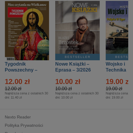
BESTSELLER
BESTSE
Tygodnik
Nowe Książki –
Wojsko i
Powszechny –
Eprasa – 3/2026
Technika
Eprasa – 14/2026
Historia – E
12.00 zł
10.00 zł
19.00 zł
– 2/2026
12.00 zł
10.00 zł
19.00 zł
Najniższa cena z ostatnich 30
Najniższa cena z ostatnich 30
Najniższa cena z o
dni:
11.40 zł
dni:
10.00 zł
dni:
19.00 zł
Nexto Reader
Polityka Prywatności