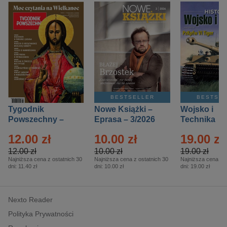
BESTSELLER
BESTSE
Tygodnik
Nowe Książki –
Wojsko i
Powszechny –
Eprasa – 3/2026
Technika
Eprasa – 14/2026
Historia – E
12.00 zł
10.00 zł
19.00 zł
– 2/2026
12.00 zł
10.00 zł
19.00 zł
Najniższa cena z ostatnich 30
Najniższa cena z ostatnich 30
Najniższa cena z o
dni:
11.40 zł
dni:
10.00 zł
dni:
19.00 zł
Nexto Reader
Polityka Prywatności