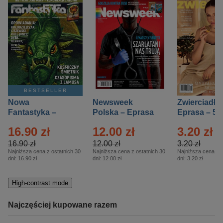
BESTSELLER
Nowa
Newsweek
Zwierciadło
Fantastyka –
Polska – Eprasa
Eprasa – 5/
Eprasa – 5/2026
– 13/2026
16.90 zł
12.00 zł
3.20 zł
16.90 zł
12.00 zł
3.20 zł
Najniższa cena z ostatnich 30
Najniższa cena z ostatnich 30
Najniższa cena z o
dni:
16.90 zł
dni:
12.00 zł
dni:
3.20 zł
High-contrast mode
Najczęściej kupowane razem