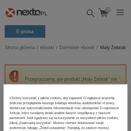
0
Pokaż/schowaj
wyszukiwarkę
E-prasa
Kategorie
Strona główna
ebooki
Darmowe ebooki
Mały Żebrak
Zobacz wszystkie E-prasa
budownictwo, aranżacja wnętrz
biznesowe, branżowe, gospodarka
Przepraszamy, ale produkt „Mały Żebrak” nie
jest dostępny.
darmowe wydania
dzienniki
Chcemy korzystać z plików cookies, aby zapewnić Ci najlepsze wrażenia
High-contrast mode
podczas przeglądania naszego katalogu ebooków, audiobooków i e-prasy,
edukacja
dostarczać spersonalizowane rekomendacje oraz udostępniać Ci najnowsze
hobby, sport, rozrywka
funkcje, które rozwijamy dzięki analizie danych i współpracy z naszymi
Polecane
partnerami. Jeśli zgadzasz się na korzystanie ze wszystkich plików cookies,
komputery, internet, technologie, informatyka
kliknij „Zaakceptuj wszystkie”. Możesz również dostosować swoje
preferencje, klikając „Zmień ustawienia”. Pamiętaj, że zawsze możesz