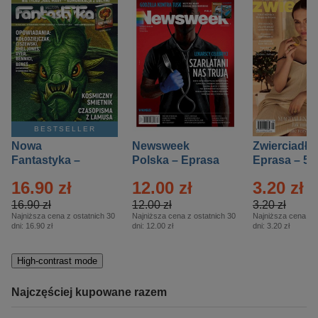
BESTSELLER
Nowa
Newsweek
Zwierciadło
Fantastyka –
Polska – Eprasa
Eprasa – 5/
Eprasa – 5/2026
– 13/2026
16.90 zł
12.00 zł
3.20 zł
16.90 zł
12.00 zł
3.20 zł
Najniższa cena z ostatnich 30
Najniższa cena z ostatnich 30
Najniższa cena z o
dni:
16.90 zł
dni:
12.00 zł
dni:
3.20 zł
High-contrast mode
Najczęściej kupowane razem