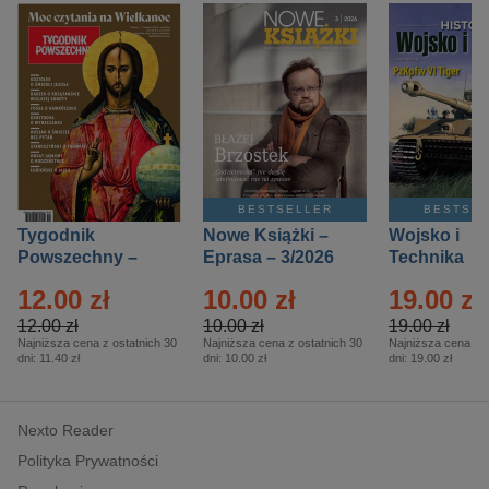
BESTSELLER
BESTSE
Tygodnik
Nowe Książki –
Wojsko i
Powszechny –
Eprasa – 3/2026
Technika
Eprasa – 14/2026
Historia – E
12.00 zł
10.00 zł
19.00 zł
– 2/2026
12.00 zł
10.00 zł
19.00 zł
Najniższa cena z ostatnich 30
Najniższa cena z ostatnich 30
Najniższa cena z o
dni:
11.40 zł
dni:
10.00 zł
dni:
19.00 zł
Nexto Reader
Polityka Prywatności