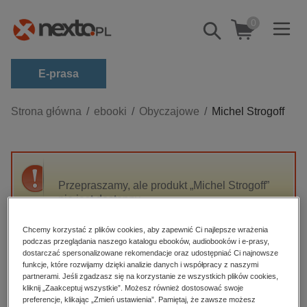
0
Pokaż/schowaj
wyszukiwarkę
E-prasa
Kategorie
Strona główna
ebooki
Obyczajowe
Michel Strogoff
Zobacz wszystkie E-prasa
budownictwo, aranżacja wnętrz
biznesowe, branżowe, gospodarka
Przepraszamy, ale produkt „Michel Strogoff”
nie jest dostępny.
darmowe wydania
dzienniki
Chcemy korzystać z plików cookies, aby zapewnić Ci najlepsze wrażenia
High-contrast mode
podczas przeglądania naszego katalogu ebooków, audiobooków i e-prasy,
edukacja
dostarczać spersonalizowane rekomendacje oraz udostępniać Ci najnowsze
hobby, sport, rozrywka
funkcje, które rozwijamy dzięki analizie danych i współpracy z naszymi
Polecane
partnerami. Jeśli zgadzasz się na korzystanie ze wszystkich plików cookies,
komputery, internet, technologie, informatyka
kliknij „Zaakceptuj wszystkie”. Możesz również dostosować swoje
preferencje, klikając „Zmień ustawienia”. Pamiętaj, że zawsze możesz