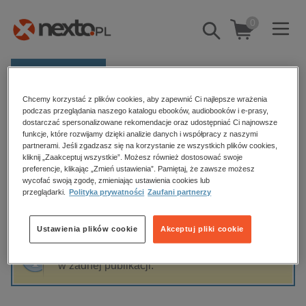
0
Pokaż/schowaj
wyszukiwarkę
E-prasa
Chcemy korzystać z plików cookies, aby zapewnić Ci najlepsze wrażenia
Kategorie
Strona główna
Jules Verne
podczas przeglądania naszego katalogu ebooków, audiobooków i e-prasy,
dostarczać spersonalizowane rekomendacje oraz udostępniać Ci najnowsze
Zobacz wszystkie E-prasa
funkcje, które rozwijamy dzięki analizie danych i współpracy z naszymi
partnerami. Jeśli zgadzasz się na korzystanie ze wszystkich plików cookies,
Jules Verne
kliknij „Zaakceptuj wszystkie”. Możesz również dostosować swoje
budownictwo, aranżacja wnętrz
preferencje, klikając „Zmień ustawienia”. Pamiętaj, że zawsze możesz
wycofać swoją zgodę, zmieniając ustawienia cookies lub
biznesowe, branżowe, gospodarka
przeglądarki.
Polityka prywatności
Zaufani partnerzy
darmowe wydania
Sortowanie
Filtrowanie
dzienniki
Ustawienia plików cookie
Akceptuj pliki cookie
edukacja
Fraza "
Jules Verne
" nie została odnaleziona
hobby, sport, rozrywka
w żadnej publikacji.
komputery, internet, technologie, informatyka