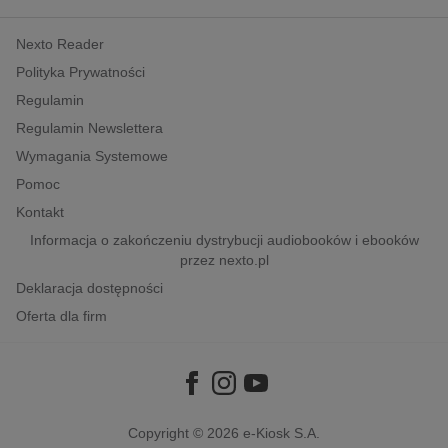
kobiece, lifestyle, kultura
Nexto Reader
polityka, społeczno-informacyjne
Polityka Prywatności
psychologiczne
Regulamin
inne
Regulamin Newslettera
popularno-naukowe
Wymagania Systemowe
historia
Pomoc
zdrowie
Kontakt
religie
Informacja o zakończeniu dystrybucji audiobooków i ebooków
przez nexto.pl
Deklaracja dostępności
Oferta dla firm
Copyright © 2026
e-Kiosk S.A.