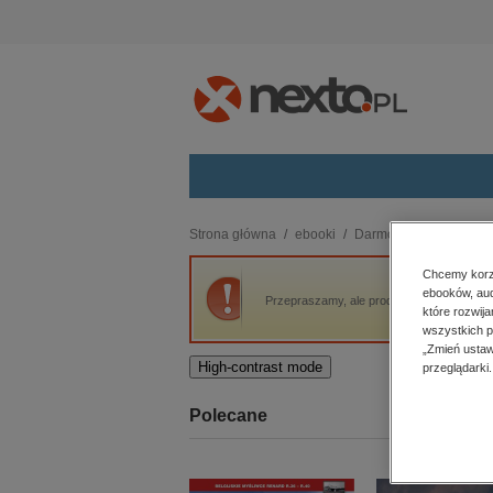
Kategorie
Strona główna
ebooki
Darmowe ebooki
Na
budownictwo, aranżacja wnętrz
Chcemy korzy
ebooków, aud
biznesowe, branżowe, gospodarka
Przepraszamy, ale produkt „Nasze Przebieg
które rozwij
darmowe wydania
wszystkich p
dzienniki
„Zmień ustaw
High-contrast mode
przeglądarki.
edukacja
hobby, sport, rozrywka
Polecane
komputery, internet, technologie,
informatyka
kobiece, lifestyle, kultura