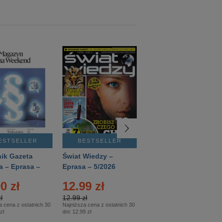
ESTSELLER
BESTSELLER
BESTSELLER
ik Gazeta
Świat Wiedzy –
T3 – Eprasa –
a – Eprasa –
Eprasa – 5/2026
4/2026
26
0 zł
12.99 zł
9.50 zł
ł
12.99 zł
9.50 zł
a cena z ostatnich 30
Najniższa cena z ostatnich 30
Najniższa cena z ostatnich 30
zł
dni:
12.99 zł
dni:
11.90 zł