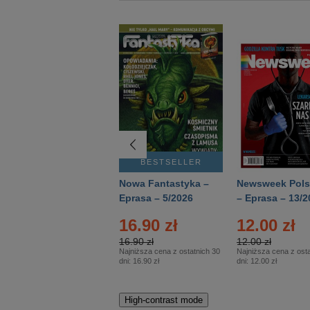
BESTSELLER
BESTSELLER
Deutsch Aktuell –
Nowa Fantastyka –
Newsweek Pols
Eprasa – 2/2026
Eprasa – 5/2026
– Eprasa – 13/2
16.90 zł
12.00 zł
16.90 zł
12.00 zł
Najniższa cena z ostatnich 30
Najniższa cena z osta
dni:
16.90 zł
dni:
12.00 zł
High-contrast mode