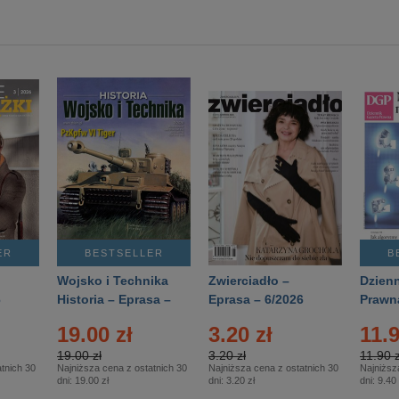
ER
BESTSELLER
B
Wojsko i Technika
Zwierciadło –
Dzienn
6
Historia – Eprasa –
Eprasa – 6/2026
Prawn
2/2026
74/20
19.00 zł
3.20 zł
11.9
19.00 zł
3.20 zł
11.90 z
tnich 30
Najniższa cena z ostatnich 30
Najniższa cena z ostatnich 30
Najniższ
dni:
19.00 zł
dni:
3.20 zł
dni:
9.40 