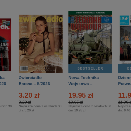
BESTSELLER
B
ka
Zwierciadło –
Nowa Technika
Dzienn
026
Eprasa – 5/2026
Wojskowa –
Prawn
Eprasa – 2/2026
65/20
3.20 zł
19.95 zł
11.9
3.20 zł
19.95 zł
11.90 z
tnich 30
Najniższa cena z ostatnich 30
Najniższa cena z ostatnich 30
Najniższ
dni:
3.20 zł
dni:
19.95 zł
dni:
9.40 