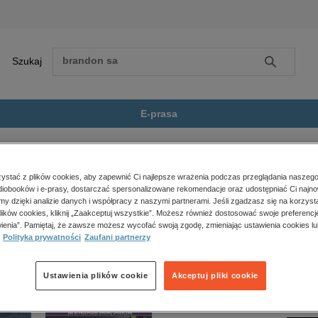
Szukaj
Szukaj
E-prasa
sze Przebiegi
Zobacz wszystkie E-prasa
polityka, społeczno-informacyjne
stać z plików cookies, aby zapewnić Ci najlepsze wrażenia podczas przeglądania naszego
iobooków i e-prasy, dostarczać spersonalizowane rekomendacje oraz udostępniać Ci najno
psychologiczne
i” nie jest dostępny.
amy dzięki analizie danych i współpracy z naszymi partnerami. Jeśli zgadzasz się na korzyst
inne
lików cookies, kliknij „Zaakceptuj wszystkie”. Możesz również dostosować swoje preferencje
popularno-naukowe
ienia”. Pamiętaj, że zawsze możesz wycofać swoją zgodę, zmieniając ustawienia cookies lu
Polityka prywatności
Zaufani partnerzy
historia
zdrowie
religie
Ustawienia plików cookie
Akceptuj pliki cookie