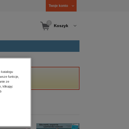
Twoje konto
0
Koszyk
 katalogu
wsze funkcje,
anie ze
, klikając
b