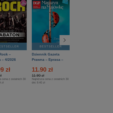
ESTSELLER
BESTSELLER
BESTSELLER
Rock –
Dziennik Gazeta
Świat Wiedzy
 – 4/2026
Prawna – Eprasa –
Historia – Eprasa –
83/2026
2/2026
9 zł
11.90 zł
13.99 zł
ł
11.90 zł
13.99 zł
a cena z ostatnich 30
Najniższa cena z ostatnich 30
Najniższa cena z ostatnich 30
 zł
dni:
9.40 zł
dni:
13.99 zł