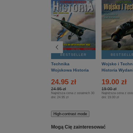
BESTSELLER
BESTSELLER
BESTSELL
Gość Niedzielny -
Technika
Wojsko i Techn
Warszawski –
Wojskowa Historia
Historia Wydan
Eprasa – 14/2026
– Eprasa – 2/2026
Specjalne – Ep
24.95 zł
19.00 zł
– 2/2026
24.95 zł
19.00 zł
Najniższa cena z ostatnich 30
Najniższa cena z osta
dni:
24.95 zł
dni:
19.00 zł
High-contrast mode
Mogą Cię zainteresować