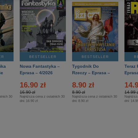
ER
BESTSELLER
BESTSELLER
B
ika
Nowa Fantastyka –
Tygodnik Do
Teraz 
ie
Eprasa – 4/2026
Rzeczy – Eprasa –
Eprasa
rasa
14/2026
16.90 zł
8.90 zł
14.9
16.90 zł
8.90 zł
14.99 z
tnich 30
Najniższa cena z ostatnich 30
Najniższa cena z ostatnich 30
Najniższ
dni:
16.90 zł
dni:
8.90 zł
dni:
14.99