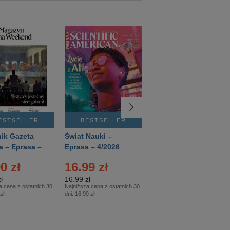
ESTSELLER
BESTSELLER
BESTSELLER
ik Gazeta
Świat Nauki –
Mówią Wieki –
a – Eprasa –
Eprasa – 4/2026
Eprasa – 3/2026
26
0 zł
16.99 zł
12.50 zł
ł
16.99 zł
12.50 zł
a cena z ostatnich 30
Najniższa cena z ostatnich 30
Najniższa cena z ostatnich 30
zł
dni:
16.99 zł
dni:
12.50 zł