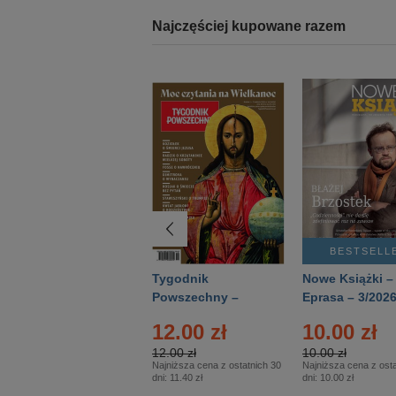
Najczęściej kupowane razem
BESTSELLER
BESTSELL
Technika
Tygodnik
Nowe Książki –
Wojskowa Historia
Powszechny –
Eprasa – 3/202
- Numer specjalny
Eprasa – 14/2026
12.00 zł
10.00 zł
– Eprasa – 2/2026
12.00 zł
10.00 zł
Najniższa cena z ostatnich 30
Najniższa cena z osta
dni:
11.40 zł
dni:
10.00 zł