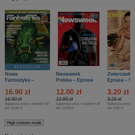
BESTSELLER
Nowa
Newsweek
Zwierciadło
Fantastyka –
Polska – Eprasa
Eprasa – 5/
Eprasa – 5/2026
– 13/2026
16.90 zł
12.00 zł
3.20 zł
16.90 zł
12.00 zł
3.20 zł
Najniższa cena z ostatnich 30
Najniższa cena z ostatnich 30
Najniższa cena z o
dni:
16.90 zł
dni:
12.00 zł
dni:
3.20 zł
High-contrast mode