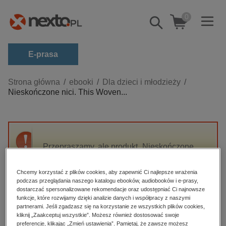
0
Pokaż/schowaj
wyszukiwarkę
E-prasa
Kategorie
Strona główna
ebooki
Dla dzieci i młodzieży
Nieskończone nici. This Woven...
Zobacz wszystkie E-prasa
budownictwo, aranżacja wnętrz
biznesowe, branżowe, gospodarka
Przepraszamy, ale produkt „Nieskończone
darmowe wydania
nici. This Woven Kingdom. Tom 2” nie jest
dzienniki
dostępny.
Chcemy korzystać z plików cookies, aby zapewnić Ci najlepsze wrażenia
edukacja
podczas przeglądania naszego katalogu ebooków, audiobooków i e-prasy,
dostarczać spersonalizowane rekomendacje oraz udostępniać Ci najnowsze
High-contrast mode
hobby, sport, rozrywka
funkcje, które rozwijamy dzięki analizie danych i współpracy z naszymi
partnerami. Jeśli zgadzasz się na korzystanie ze wszystkich plików cookies,
komputery, internet, technologie, informatyka
kliknij „Zaakceptuj wszystkie”. Możesz również dostosować swoje
Polecane
preferencje, klikając „Zmień ustawienia”. Pamiętaj, że zawsze możesz