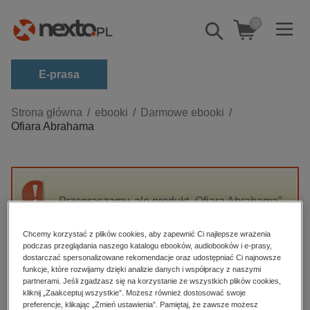
0
Pokaż/schowaj
wyszukiwarkę
E-prasa
Kategorie
Strona główna
ebooki
Darmowe ebooki
Ofiara Abrahama
Zobacz wszystkie E-prasa
budownictwo, aranżacja wnętrz
biznesowe, branżowe, gospodarka
Przepraszamy, ale produkt „Ofiara Abrahama”
darmowe wydania
nie jest dostępny.
dzienniki
Chcemy korzystać z plików cookies, aby zapewnić Ci najlepsze wrażenia
podczas przeglądania naszego katalogu ebooków, audiobooków i e-prasy,
edukacja
High-contrast mode
dostarczać spersonalizowane rekomendacje oraz udostępniać Ci najnowsze
hobby, sport, rozrywka
funkcje, które rozwijamy dzięki analizie danych i współpracy z naszymi
partnerami. Jeśli zgadzasz się na korzystanie ze wszystkich plików cookies,
Polecane
komputery, internet, technologie, informatyka
kliknij „Zaakceptuj wszystkie”. Możesz również dostosować swoje
preferencje, klikając „Zmień ustawienia”. Pamiętaj, że zawsze możesz