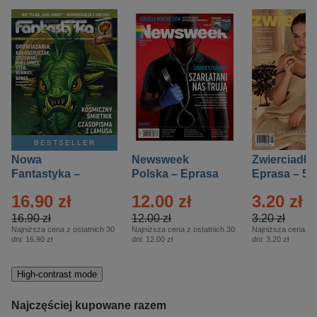
BESTSELLER
Nowa
Newsweek
Zwierciadło
Fantastyka –
Polska – Eprasa
Eprasa – 5/
Eprasa – 5/2026
– 13/2026
16.90 zł
12.00 zł
3.20 zł
16.90 zł
12.00 zł
3.20 zł
Najniższa cena z ostatnich 30
Najniższa cena z ostatnich 30
Najniższa cena z o
dni:
16.90 zł
dni:
12.00 zł
dni:
3.20 zł
High-contrast mode
Najczęściej kupowane razem