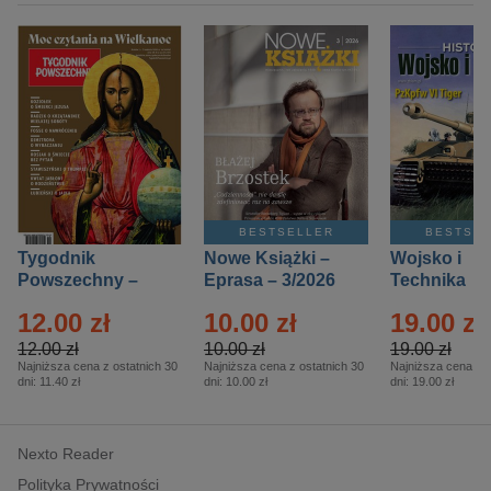
BESTSELLER
BESTSE
Tygodnik
Nowe Książki –
Wojsko i
Powszechny –
Eprasa – 3/2026
Technika
Eprasa – 14/2026
Historia – E
12.00 zł
10.00 zł
19.00 zł
– 2/2026
12.00 zł
10.00 zł
19.00 zł
Najniższa cena z ostatnich 30
Najniższa cena z ostatnich 30
Najniższa cena z o
dni:
11.40 zł
dni:
10.00 zł
dni:
19.00 zł
Nexto Reader
Polityka Prywatności