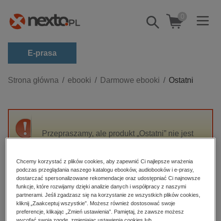
0
Pokaż/schowaj
wyszukiwarkę
E-prasa
Kategorie
Strona główna
ebooki
Darmowe ebooki
Ostatni
Zobacz wszystkie E-prasa
budownictwo, aranżacja wnętrz
biznesowe, branżowe, gospodarka
Przepraszamy, ale produkt „Ostatni” nie jest
dostępny.
darmowe wydania
dzienniki
Chcemy korzystać z plików cookies, aby zapewnić Ci najlepsze wrażenia
podczas przeglądania naszego katalogu ebooków, audiobooków i e-prasy,
High-contrast mode
edukacja
dostarczać spersonalizowane rekomendacje oraz udostępniać Ci najnowsze
funkcje, które rozwijamy dzięki analizie danych i współpracy z naszymi
hobby, sport, rozrywka
Polecane
partnerami. Jeśli zgadzasz się na korzystanie ze wszystkich plików cookies,
kliknij „Zaakceptuj wszystkie”. Możesz również dostosować swoje
komputery, internet, technologie, informatyka
preferencje, klikając „Zmień ustawienia”. Pamiętaj, że zawsze możesz
wycofać swoją zgodę, zmieniając ustawienia cookies lub