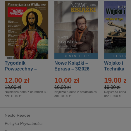
BESTSELLER
BESTSE
Tygodnik
Nowe Książki –
Wojsko i
Powszechny –
Eprasa – 3/2026
Technika
Eprasa – 14/2026
Historia – E
12.00 zł
10.00 zł
19.00 zł
– 2/2026
12.00 zł
10.00 zł
19.00 zł
Najniższa cena z ostatnich 30
Najniższa cena z ostatnich 30
Najniższa cena z o
dni:
11.40 zł
dni:
10.00 zł
dni:
19.00 zł
Nexto Reader
Polityka Prywatności