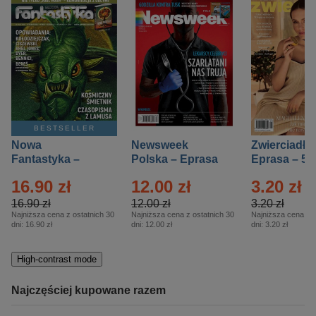
BESTSELLER
Nowa
Newsweek
Zwierciadło
Fantastyka –
Polska – Eprasa
Eprasa – 5/
Eprasa – 5/2026
– 13/2026
16.90 zł
12.00 zł
3.20 zł
16.90 zł
12.00 zł
3.20 zł
Najniższa cena z ostatnich 30
Najniższa cena z ostatnich 30
Najniższa cena z o
dni:
16.90 zł
dni:
12.00 zł
dni:
3.20 zł
High-contrast mode
Najczęściej kupowane razem