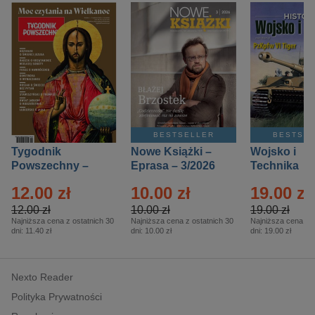
BESTSELLER
BESTSE
Tygodnik
Nowe Książki –
Wojsko i
Powszechny –
Eprasa – 3/2026
Technika
Eprasa – 14/2026
Historia – E
12.00 zł
10.00 zł
19.00 zł
– 2/2026
12.00 zł
10.00 zł
19.00 zł
Najniższa cena z ostatnich 30
Najniższa cena z ostatnich 30
Najniższa cena z o
dni:
11.40 zł
dni:
10.00 zł
dni:
19.00 zł
Nexto Reader
Polityka Prywatności