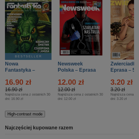
BESTSELLER
Nowa
Newsweek
Zwierciadło
Fantastyka –
Polska – Eprasa
Eprasa – 5/
Eprasa – 5/2026
– 13/2026
16.90 zł
12.00 zł
3.20 zł
16.90 zł
12.00 zł
3.20 zł
Najniższa cena z ostatnich 30
Najniższa cena z ostatnich 30
Najniższa cena z o
dni:
16.90 zł
dni:
12.00 zł
dni:
3.20 zł
High-contrast mode
Najczęściej kupowane razem