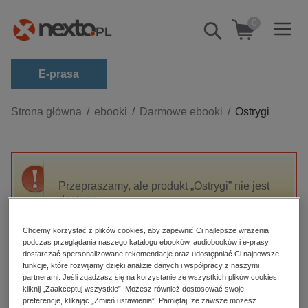
0
Pokaż/schowaj
wyszukiwarkę
E-prasa
Kategorie
Strona główna
ebooki
Darmowe ebooki
Ostrygi
Zobacz wszystkie E-prasa
budownictwo, aranżacja wnętrz
biznesowe, branżowe, gospodarka
Przepraszamy, ale produkt „Ostrygi” nie jest
dostępny.
darmowe wydania
dzienniki
Chcemy korzystać z plików cookies, aby zapewnić Ci najlepsze wrażenia
High-contrast mode
podczas przeglądania naszego katalogu ebooków, audiobooków i e-prasy,
edukacja
dostarczać spersonalizowane rekomendacje oraz udostępniać Ci najnowsze
hobby, sport, rozrywka
funkcje, które rozwijamy dzięki analizie danych i współpracy z naszymi
Polecane
partnerami. Jeśli zgadzasz się na korzystanie ze wszystkich plików cookies,
komputery, internet, technologie, informatyka
kliknij „Zaakceptuj wszystkie”. Możesz również dostosować swoje
preferencje, klikając „Zmień ustawienia”. Pamiętaj, że zawsze możesz