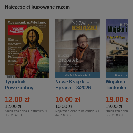
Najczęściej kupowane razem
BESTSELLER
BESTSE
Tygodnik
Nowe Książki –
Wojsko i
Powszechny –
Eprasa – 3/2026
Technika
Eprasa – 14/2026
Historia – E
12.00 zł
10.00 zł
19.00 zł
– 2/2026
12.00 zł
10.00 zł
19.00 zł
Najniższa cena z ostatnich 30
Najniższa cena z ostatnich 30
Najniższa cena z o
dni:
11.40 zł
dni:
10.00 zł
dni:
19.00 zł