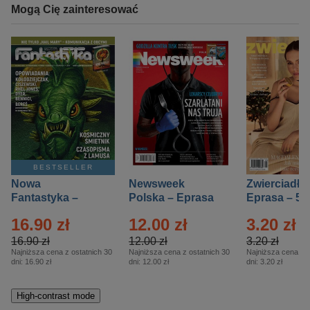
Mogą Cię zainteresować
BESTSELLER
Nowa
Newsweek
Zwierciadło
Fantastyka –
Polska – Eprasa
Eprasa – 5/
Eprasa – 5/2026
– 13/2026
16.90 zł
12.00 zł
3.20 zł
16.90 zł
12.00 zł
3.20 zł
Najniższa cena z ostatnich 30
Najniższa cena z ostatnich 30
Najniższa cena z o
dni:
16.90 zł
dni:
12.00 zł
dni:
3.20 zł
High-contrast mode