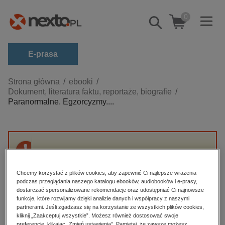
0
Pokaż/schowaj
wyszukiwarkę
E-prasa
Kategorie
Strona główna
ebooki
Dokument, literatura faktu, reportaże, biografie
Zobacz wszystkie E-prasa
Paranormalne. Egzorcyzmy....
budownictwo, aranżacja wnętrz
biznesowe, branżowe, gospodarka
darmowe wydania
Przepraszamy, ale produkt „Paranormalne.
dzienniki
Egzorcyzmy. Prawdziwe historie opętań” nie
Chcemy korzystać z plików cookies, aby zapewnić Ci najlepsze wrażenia
jest dostępny.
edukacja
podczas przeglądania naszego katalogu ebooków, audiobooków i e-prasy,
dostarczać spersonalizowane rekomendacje oraz udostępniać Ci najnowsze
hobby, sport, rozrywka
funkcje, które rozwijamy dzięki analizie danych i współpracy z naszymi
High-contrast mode
partnerami. Jeśli zgadzasz się na korzystanie ze wszystkich plików cookies,
komputery, internet, technologie, informatyka
kliknij „Zaakceptuj wszystkie”. Możesz również dostosować swoje
preferencje, klikając „Zmień ustawienia”. Pamiętaj, że zawsze możesz